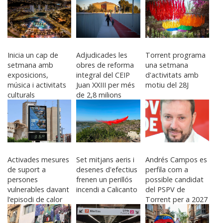
Inicia un cap de
Adjudicades les
Torrent programa
setmana amb
obres de reforma
una setmana
exposicions,
integral del CEIP
d'activitats amb
música i activitats
Juan XXIII per més
motiu del 28J
culturals
de 2,8 milions
d’euros
Activades mesures
Set mitjans aeris i
Andrés Campos es
de suport a
desenes d'efectius
perfila com a
persones
frenen un perillós
possible candidat
vulnerables davant
incendi a Calicanto
del PSPV de
l’episodi de calor
Torrent per a 2027
extrema