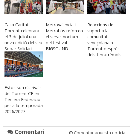
Casa Caritat
Metrovalencia i
Reaccions de
Torrent celebrarà
Metrobús reforcen
suport a la
el 3 de juliol una
el servei nocturn
comunitat
nova edició del seu
pel festival
veneçolana a
Sopar Solidari
BIGSOUND
Torrent després
dels terratrémols
Estos son els rivals
del Torrent CF en
Tercera Federació
per a la temporada
2026/2027
Comentari
Comentar aquesta notícia