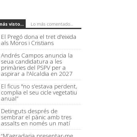
más visto...
Lo más comentado...
El Pregó dona el tret d'eixida
als Moros i Cristians
Andrés Campos anuncia la
seua candidatura a les
primàries del PSPV per a
aspirar a l'Alcaldia en 2027
El ficus "no s'estava perdent,
complia el seu cicle vegetatiu
anual”
Detinguts després de
sembrar el pànic amb tres
assalts en només un matí
“M’agradaria presentar-me,