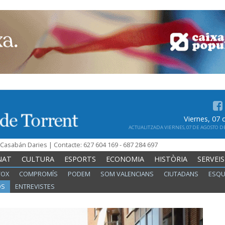
Viernes, 07
ACTUALITZADA VIERNES, 07 DE AGOSTO DE 
n Casabán Daries | Contacte: 627 604 169 - 687 284 697
NAT
CULTURA
ESPORTS
ECONOMIA
HISTÒRIA
SERVEIS
VOX
COMPROMÍS
PODEM
SOM VALENCIANS
CIUTADANS
ESQU
OS
ENTREVISTES