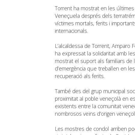
Torrent ha mostrat en les últimes
Veneçuela després dels terratrémo
víctimes mortals, ferits i importa
internacionals.
L’alcaldessa de Torrent, Amparo Fo
ha expressat la solidaritat amb l
mostrat el suport als familiars de 
d’emergència que treballen en les
recuperació als ferits.
També des del grup municipal socia
proximitat al poble veneçolà en est
existents entre la comunitat veneç
nombrosos veïns d’origen veneçolà 
Les mostres de condol arriben poc