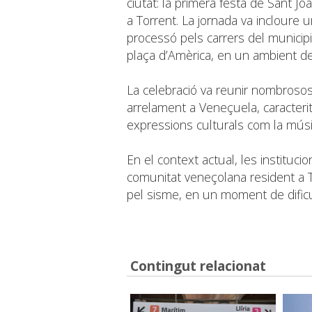
ciutat: la primera festa de Sant J
a Torrent. La jornada va incloure 
processó pels carrers del municipi 
plaça d’Amèrica, en un ambient de 
La celebració va reunir nombrosos 
arrelament a Veneçuela, caracteritz
expressions culturals com la músic
En el context actual, les instituci
comunitat veneçolana resident a T
pel sisme, en un moment de dificul
Contingut relacionat