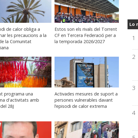
Lo 
odi de calor obliga a
Estos son els rivals del Torrent
ar les precaucions a la
CF en Tercera Federació per a
1
de la Comunitat
la temporada 2026/2027
iana
2
3
nt programa una
Activades mesures de suport a
na d'activitats amb
persones vulnerables davant
del 28J
l’episodi de calor extrema
4
5