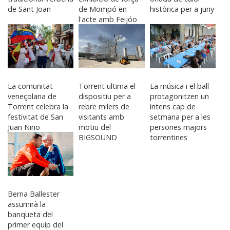
de Sant Joan
de Mompó en
històrica per a juny
l'acte amb Feijóo
La comunitat
Torrent ultima el
La música i el ball
veneçolana de
dispositiu per a
protagonitzen un
Torrent celebra la
rebre milers de
intens cap de
festivitat de San
visitants amb
setmana per a les
Juan Niño
motiu del
persones majors
BIGSOUND
torrentines
Berna Ballester
assumirà la
banqueta del
primer equip del