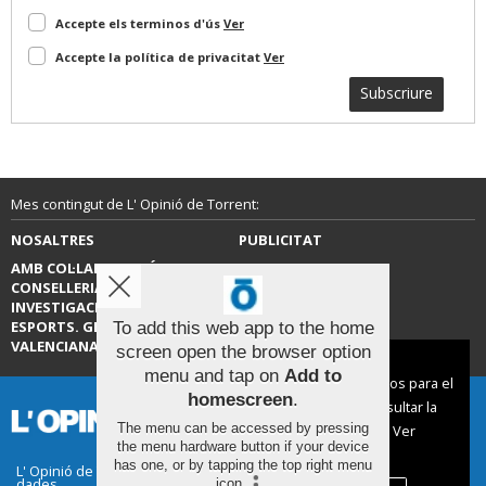
Accepte els terminos d'ús
Ver
Accepte la política de privacitat
Ver
Subscriure
Mes contingut de L' Opinió de Torrent:
NOSALTRES
PUBLICITAT
AMB COL·LABORACIÓ DE LA
CONTACTE
CONSELLERIA D’EDUCACIÓ,
INVESTIGACIÓ, CULTURA I
ESPORTS. GENERALITAT
To add this web app to the home
VALENCIANA.
screen open the browser option
Aviso sobre el Uso de cookies:
menu and tap on
Add to
Utilizamos cookies nuestras y de terceros para el
homescreen
.
funcionamiento del digital. Puedes consultar la
The menu can be accessed by pressing
lista de cookies y como desconectarlas.
Ver
the menu hardware button if your device
nuestra Política de Privacidad y Cookies
has one, or by tapping the top right menu
L' Opinió de Torrent |
Termes d'ús
|
Protecció de
dades
icon
.