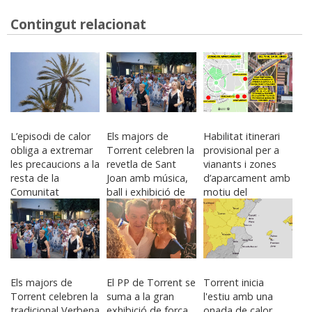
Contingut relacionat
L’episodi de calor
Els majors de
Habilitat itinerari
obliga a extremar
Torrent celebren la
provisional per a
les precaucions a la
revetla de Sant
vianants i zones
resta de la
Joan amb música,
d’aparcament amb
Comunitat
ball i exhibició de
motiu del
Valenciana
treballs creatius
BIGSOUND
Els majors de
El PP de Torrent se
Torrent inicia
Torrent celebren la
suma a la gran
l'estiu amb una
tradicional Verbena
exhibició de força
onada de calor