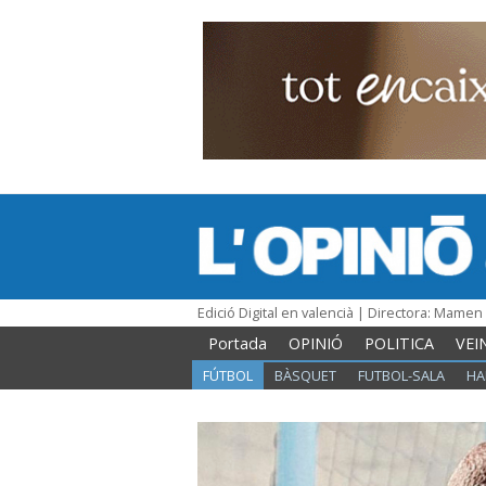
Edició Digital en valencià | Directora: Mame
Portada
OPINIÓ
POLITICA
VEI
FÚTBOL
BÀSQUET
FUTBOL-SALA
HA