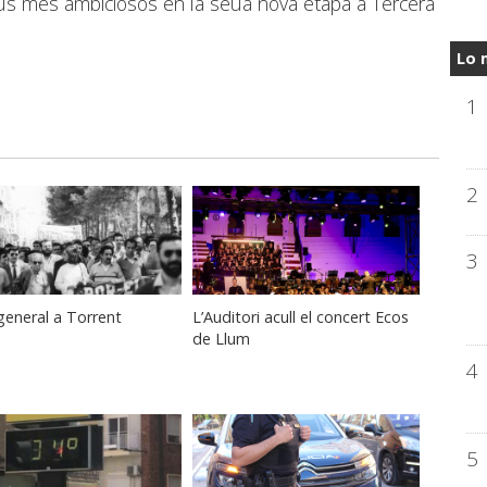
tius més ambiciosos en la seua nova etapa a Tercera
Lo 
1
2
3
eneral a Torrent
L’Auditori acull el concert Ecos
de Llum
4
5