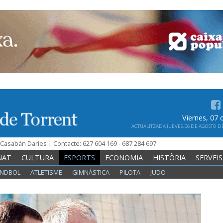
Viernes, 07
ACTUALITZADA JUEVES, 06 DE AGOSTO DE 
n Casabán Daries | Contacte: 627 604 169 - 687 284 697
NAT
CULTURA
ESPORTS
ECONOMIA
HISTÒRIA
SERVEIS
NDBOL
ATLETISME
GIMNÀSTICA
PILOTA
JUDO