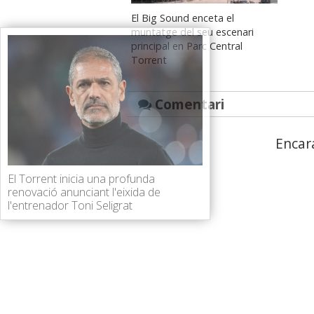
El Big Sound enceta el
muntatge del seu escenari
principal en Parc Central
Torrent
Comentari
Encar
El Torrent inicia una profunda
renovació anunciant l'eixida de
l'entrenador Toni Seligrat