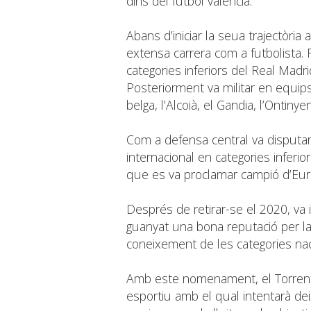
dins del futbol valencià.
Abans d’iniciar la seua trajectòri
extensa carrera com a futbolista. F
categories inferiors del Real Madrid
Posteriorment va militar en equip
belga, l’Alcoià, el Gandia, l’Ontinyen
Com a defensa central va disputar 
internacional en categories inferio
que es va proclamar campió d’Eur
Després de retirar-se el 2020, va 
guanyat una bona reputació per la
coneixement de les categories nac
Amb este nomenament, el Torrent 
esportiu amb el qual intentarà de