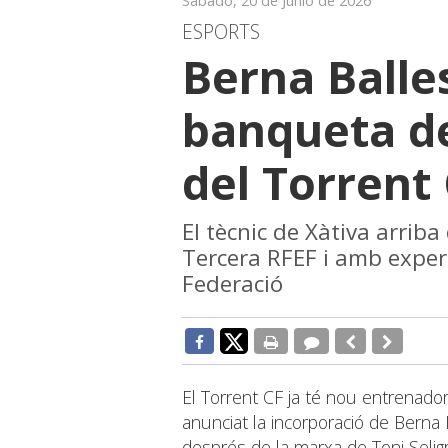
Sábado, 20 de Junio de 2026
ESPORTS
Berna Balle
banqueta de
del Torrent
El tècnic de Xàtiva arrib
Tercera RFEF i amb exper
Federació
El Torrent CF ja té nou entrenado
anunciat la incorporació de Berna 
després de la marxa de Toni Selig