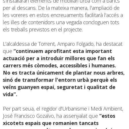
s'instal·laran elements de mobiliari urbà com a bancs
per al descans. De la mateixa manera, l'ampliació de
les voreres en estos encreuaments facilitarà l'accés a
les illes de contenidors una vegada concloguen tots
els treballs previstos en el projecte.
L'alcaldessa de Torrent, Amparo Folgado, ha destacat
que
“continuem aprofitant esta important
actuació per a introduir millores que fan els
carrers més còmodes, accessibles i humanes.
No es tracta únicament de plantar nous arbres,
sinó de transformar l'entorn urbà perquè els
veïns guanyen espai, seguretat i qualitat de
vida”.
Per part seua, el regidor d'Urbanisme i Medi Ambient,
José Francisco Gozalvo, ha assenyalat que
“estos
xicotets espais que romanien tancats