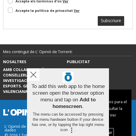
Accepte els terminos d'ús
Ver
Accepte la política de privacitat
Ver
Subscriure
Mes contingut de L' Opinió de Torrent:
NOSALTRES
PUBLICITAT
AMB COL·LABORACIÓ DE LA
CONTACTE
CONSELLERIA D’EDUCACIÓ,
INVESTIGACIÓ, CULTURA I
ESPORTS. GENERALITAT
To add this web app to the home
VALENCIANA.
screen open the browser option
Aviso sobre el Uso de cookies:
menu and tap on
Add to
Utilizamos cookies nuestras y de terceros para el
homescreen
.
funcionamiento del digital. Puedes consultar la
The menu can be accessed by pressing
lista de cookies y como desconectarlas.
Ver
the menu hardware button if your device
nuestra Política de Privacidad y Cookies
has one, or by tapping the top right menu
L' Opinió de Torrent |
Termes d'ús
|
Protecció de
dades
icon
.
Aceptar Cookies
Personalizar
© 2026 | Tots els drets reservats