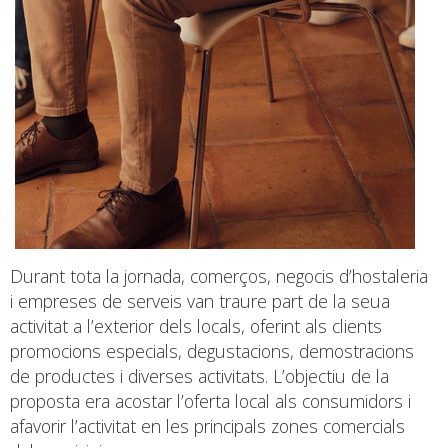
Durant tota la jornada, comerços, negocis d’hostaleria
i empreses de serveis van traure part de la seua
activitat a l’exterior dels locals, oferint als clients
promocions especials, degustacions, demostracions
de productes i diverses activitats. L’objectiu de la
proposta era acostar l’oferta local als consumidors i
afavorir l’activitat en les principals zones comercials