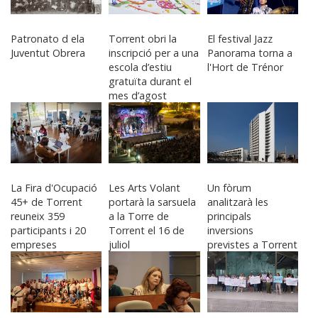
Patronato d ela
Torrent obri la
El festival Jazz
Juventut Obrera
inscripció per a una
Panorama torna a
escola d’estiu
l'Hort de Trénor
gratuïta durant el
mes d’agost
La Fira d'Ocupació
Les Arts Volant
Un fòrum
45+ de Torrent
portarà la sarsuela
analitzarà les
reuneix 359
a la Torre de
principals
participants i 20
Torrent el 16 de
inversions
empreses
juliol
previstes a Torrent