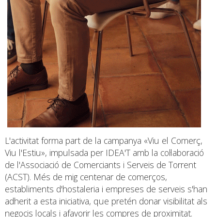
L'activitat forma part de la campanya «Viu el Comerç,
Viu l'Estiu», impulsada per IDEA'T amb la col·laboració
de l'Associació de Comerciants i Serveis de Torrent
(ACST). Més de mig centenar de comerços,
establiments d'hostaleria i empreses de serveis s'han
adherit a esta iniciativa, que pretén donar visibilitat als
negocis locals i afavorir les compres de proximitat.