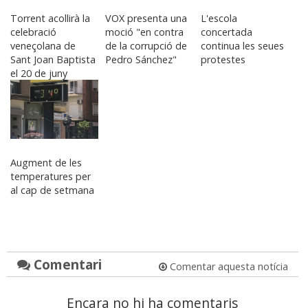
Torrent acollirà la
VOX presenta una
L'escola
celebració
moció "en contra
concertada
veneçolana de
de la corrupció de
continua les seues
Sant Joan Baptista
Pedro Sánchez"
protestes
el 20 de juny
Augment de les
temperatures per
al cap de setmana
Comentari
Comentar aquesta notícia
Encara no hi ha comentaris