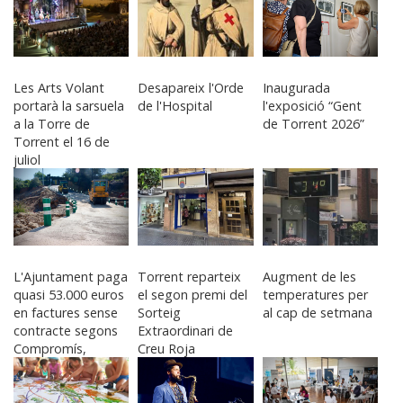
Les Arts Volant
Desapareix l'Orde
Inaugurada
portarà la sarsuela
de l'Hospital
l'exposició “Gent
a la Torre de
de Torrent 2026”
Torrent el 16 de
juliol
L'Ajuntament paga
Torrent reparteix
Augment de les
quasi 53.000 euros
el segon premi del
temperatures per
en factures sense
Sorteig
al cap de setmana
contracte segons
Extraordinari de
Compromís,
Creu Roja
Podem, EU