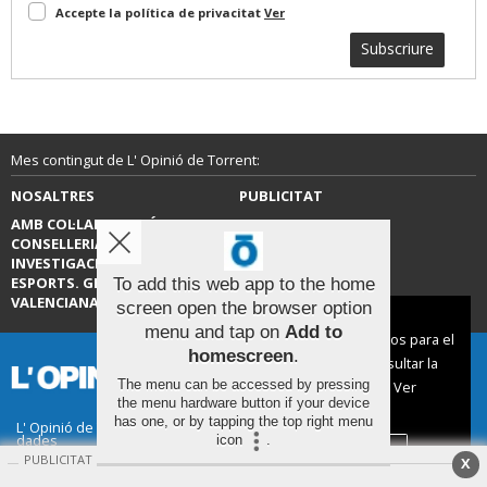
Accepte la política de privacitat
Ver
Subscriure
Mes contingut de L' Opinió de Torrent:
NOSALTRES
PUBLICITAT
AMB COL·LABORACIÓ DE LA
CONTACTE
CONSELLERIA D’EDUCACIÓ,
INVESTIGACIÓ, CULTURA I
ESPORTS. GENERALITAT
To add this web app to the home
VALENCIANA.
screen open the browser option
Aviso sobre el Uso de cookies:
menu and tap on
Add to
Utilizamos cookies nuestras y de terceros para el
homescreen
.
funcionamiento del digital. Puedes consultar la
The menu can be accessed by pressing
lista de cookies y como desconectarlas.
Ver
the menu hardware button if your device
nuestra Política de Privacidad y Cookies
has one, or by tapping the top right menu
L' Opinió de Torrent |
Termes d'ús
|
Protecció de
dades
icon
.
Aceptar Cookies
Personalizar
© 2026 | Tots els drets reservats
PUBLICITAT
X