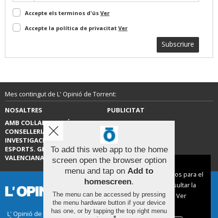
Accepte els terminos d'ús
Ver
Accepte la política de privacitat
Ver
Subscriure
Mes contingut de L' Opinió de Torrent:
NOSALTRES
PUBLICITAT
AMB COL·LABORACIÓ DE LA
CONTACTE
CONSELLERIA D’EDUCACIÓ,
INVESTIGACIÓ, CULTURA I
ESPORTS. GENERALITAT
To add this web app to the home
VALENCIANA.
screen open the browser option
Aviso sobre el Uso de cookies:
menu and tap on
Add to
Utilizamos cookies nuestras y de terceros para el
homescreen
.
funcionamiento del digital. Puedes consultar la
The menu can be accessed by pressing
lista de cookies y como desconectarlas.
Ver
the menu hardware button if your device
nuestra Política de Privacidad y Cookies
has one, or by tapping the top right menu
L' Opinió de Torrent |
Termes d'ús
|
Protecció de