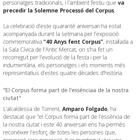
personatges tradicionals, i l’ambient festiu que
va
precedir la Solemne Processó del Corpus
.
La celebració d’este quarantè aniversari ha estat
acompanyada durant la setmana per l’exposició
commemorativa
“40 Anys fent Corpus”
, instal·lada a
la Sala Cívica de l’Antic Mercat, on s’ha fet un
recorregut per l’evolució de la festa i per la
indumentària, els personatges i els moments més
representatius d’estes quatre dècades d’història.
"El Corpus forma part de l'essènciaa de la nostra
ciutat"
L’alcaldessa de Torrent,
Amparo Folgado
, ha
destacat que “el Corpus forma part de l’essència de
la nostra ciutat i este 40 aniversari ens ha permés
reconéixer l’esforç de totes les persones que,
generació rere generació, han mantingut viva una