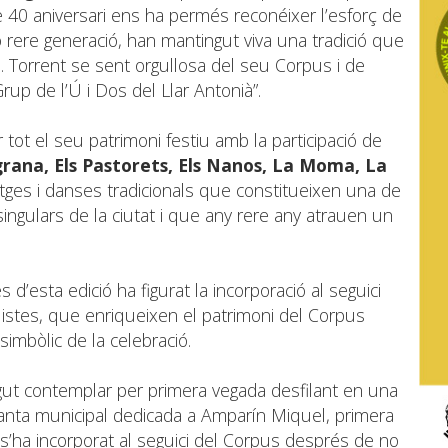
te 40 aniversari ens ha permés reconéixer l’esforç de
 rere generació, han mantingut viva una tradició que
 fe. Torrent se sent orgullosa del seu Corpus i de
 Grup de l’Ú i Dos del Llar Antonià”.
 tot el seu patrimoni festiu amb la participació de
grana, Els Pastorets, Els Nanos, La Moma, La
tges i danses tradicionals que constitueixen una de
ingulars de la ciutat i que any rere any atrauen un
d’esta edició ha figurat la incorporació al seguici
listes, que enriqueixen el patrimoni del Corpus
i simbòlic de la celebració.
ogut contemplar per primera vegada desfilant en una
eganta municipal dedicada a Amparín Miquel, primera
a s’ha incorporat al seguici del Corpus després de no