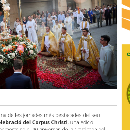
una de les jornades més destacades del seu
elebració del Corpus Christi
, una edició
memorar-se el 40 aniversari de la Cavalcada del