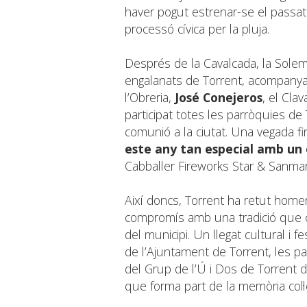
haver pogut estrenar-se el passat
processó cívica per la pluja.
Després de la Cavalcada, la Solem
engalanats de Torrent, acompanyad
l’Obreria,
José Conejeros
, el Clav
participat totes les parròquies de
comunió a la ciutat. Una vegada fi
este any tan especial amb un 
Cabballer Fireworks Star & Sanmar
Així doncs, Torrent ha retut home
compromís amb una tradició que co
del municipi. Un llegat cultural i f
de l’Ajuntament de Torrent, les par
del Grup de l’Ú i Dos de Torrent d
que forma part de la memòria col·l