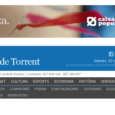
Viernes, 07
ACTUALITZADA VIERNES, 07 DE AGOSTO DE 
n Casabán Daries | Contacte: 627 604 169 - 687 284 697
NAT
CULTURA
ESPORTS
ECONOMIA
HISTÒRIA
SERVEIS
VOX
COMPROMÍS
PODEM
SOM VALENCIANS
CIUTADANS
ESQU
OS
ENTREVISTES