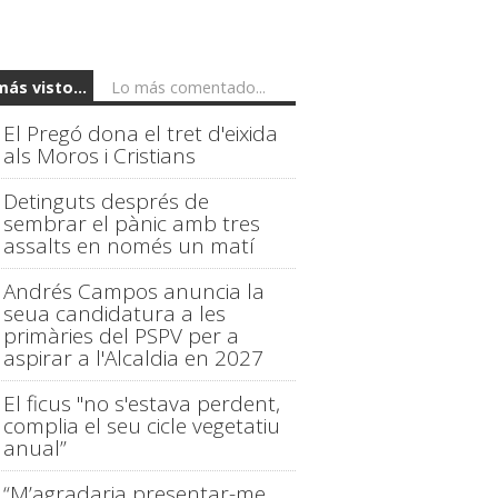
más visto...
Lo más comentado...
El Pregó dona el tret d'eixida
als Moros i Cristians
Detinguts després de
sembrar el pànic amb tres
assalts en només un matí
Andrés Campos anuncia la
seua candidatura a les
primàries del PSPV per a
aspirar a l'Alcaldia en 2027
El ficus "no s'estava perdent,
complia el seu cicle vegetatiu
anual”
“M’agradaria presentar-me,