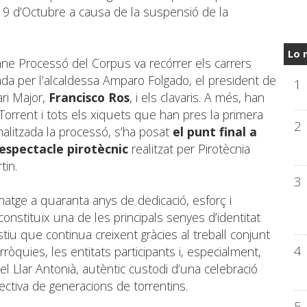
 9 d’Octubre a causa de la suspensió de la
Lo 
ne Processó del Corpus va recórrer els carrers
a per l’alcaldessa Amparo Folgado, el president de
1
ari Major,
Francisco Ros
, i els clavaris. A més, han
 Torrent i tots els xiquets que han pres la primera
2
nalitzada la processó, s’ha posat
el punt final a
espectacle pirotècnic
realitzat per Pirotècnia
tin.
3
natge a quaranta anys de dedicació, esforç i
nstituïx una de les principals senyes d’identitat
estiu que continua creixent gràcies al treball conjunt
4
ròquies, les entitats participants i, especialment,
el Llar Antonià, autèntic custodi d’una celebració
ectiva de generacions de torrentins.
5