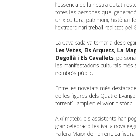
l’essència de la nostra ciutat i es
totes les persones que, generació
unix cultura, patrimoni, història i
l’extraordinari treball realitzat pel
La Cavalcada va tornar a desplegar
Les Vetes, Els Arquets, La Ma
Degollà i Els Cavallets
, persona
les manifestacions culturals més s
nombrós públic.
Entre les novetats més destacades 
de les figures dels Quatre Evange
torrentí i amplien el valor històric 
Així mateix, els assistents han p
gran celebració festiva la nova g
Fallera Major de Torrent. La figur