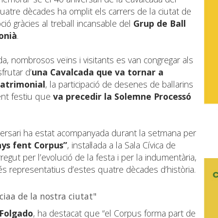
uatre dècades ha omplit els carrers de la ciutat de
ció gràcies al treball incansable del
Grup de Ball
onià
.
a, nombrosos veïns i visitants es van congregar als
sfrutar d’
una Cavalcada que va tornar a
patrimonial
, la participació de desenes de ballarins
ient festiu que
va precedir la Solemne Processó
versari ha estat acompanyada durant la setmana per
nys fent Corpus”
, instal·lada a la Sala Cívica de
regut per l’evolució de la festa i per la indumentària,
 representatius d’estes quatre dècades d’història.
ciaa de la nostra ciutat"
Folgado
, ha destacat que “el Corpus forma part de