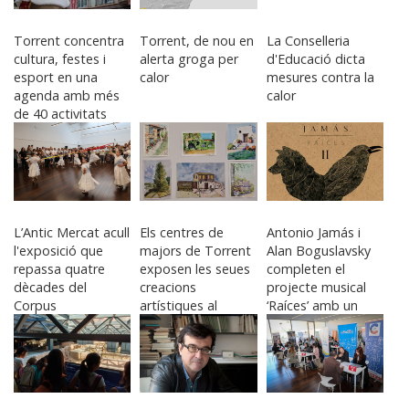
Torrent concentra
Torrent, de nou en
La Conselleria
cultura, festes i
alerta groga per
d'Educació dicta
esport en una
calor
mesures contra la
agenda amb més
calor
de 40 activitats
L’Antic Mercat acull
Els centres de
Antonio Jamás i
l'exposició que
majors de Torrent
Alan Boguslavsky
repassa quatre
exposen les seues
completen el
dècades del
creacions
projecte musical
Corpus
artístiques al
‘Raíces’ amb un
Centre Verge de
nou EP
l’Olivar