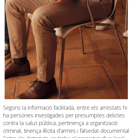
Segons la informació facilitada, entre els arrestats hi
ha persones investigades per presumptes delictes
contra la salut pública, pertinença a organització
criminal, tinença il·lícita d’armes i falsedat documental.