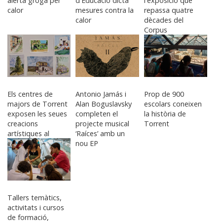
alerta groga per
d'Educació dicta
l'exposició que
calor
mesures contra la
repassa quatre
calor
dècades del
Corpus
Els centres de
Antonio Jamás i
Prop de 900
majors de Torrent
Alan Boguslavsky
escolars coneixen
exposen les seues
completen el
la història de
creacions
projecte musical
Torrent
artístiques al
‘Raíces’ amb un
Centre Verge de
nou EP
l’Olivar
Tallers temàtics,
activitats i cursos
de formació,