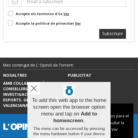
Accepte els terminos d'ús
Ver
Accepte la política de privacitat
Ver
Subscriure
Mes contingut de L' Opinió de Torrent:
NOSALTRES
PUBLICITAT
AMB COL·LABORACIÓ DE LA
CONTACTE
CONSELLERIA D’EDUCACIÓ,
INVESTIGACIÓ, CULTURA I
ESPORTS. GENERALITAT
To add this web app to the home
VALENCIANA.
screen open the browser option
Aviso sobre el Uso de cookies:
menu and tap on
Add to
Utilizamos cookies nuestras y de terceros para el
homescreen
.
funcionamiento del digital. Puedes consultar la
The menu can be accessed by pressing
lista de cookies y como desconectarlas.
Ver
the menu hardware button if your device
nuestra Política de Privacidad y Cookies