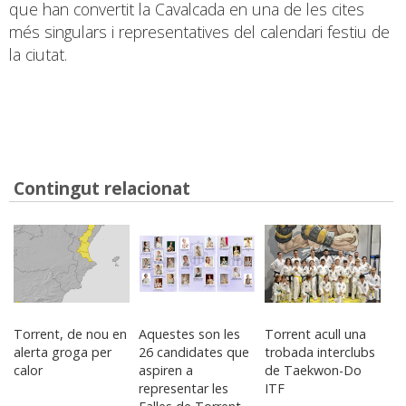
que han convertit la Cavalcada en una de les cites
més singulars i representatives del calendari festiu de
la ciutat.
Contingut relacionat
Torrent, de nou en
Aquestes son les
Torrent acull una
alerta groga per
26 candidates que
trobada interclubs
calor
aspiren a
de Taekwon-Do
representar les
ITF