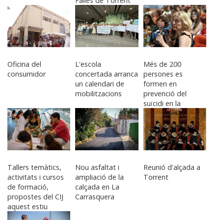
Falles de Torrent
2027
Oficina del
L'escola
Més de 200
consumidor
concertada arranca
persones es
un calendari de
formen en
mobilitzacions
prevenció del
suïcidi en la
joventut
Tallers temàtics,
Nou asfaltat i
Reunió d'alçada a
activitats i cursos
ampliació de la
Torrent
de formació,
calçada en La
propostes del CIJ
Carrasquera
aquest estiu