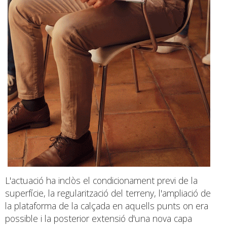
L'actuació ha inclòs el condicionament previ de la
superfície, la regularització del terreny, l'ampliació de
la plataforma de la calçada en aquells punts on era
possible i la posterior extensió d'una nova capa