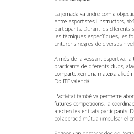
La jornada va tindre com a objectiu
entre esportistes i instructors, ai
participants. Durant les diferents
les tècniques específiques, les f
cinturons negres de diversos nivel
A més de la vessant esportiva, la 
practicants de diferents clubs, af
comparteixen una mateixa afició i 
Do ITF valencià.
L'activitat també va permetre abo
futures competicions, la coordinac
afecten les entitats participants.
col·laboració mútua i impulsar el c
Segons van destacar des de l'organ