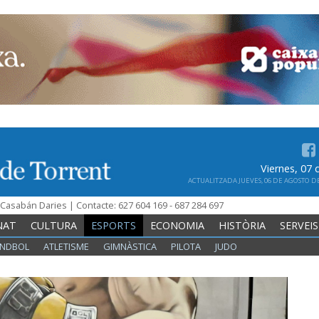
Viernes, 07
ACTUALITZADA JUEVES, 06 DE AGOSTO DE 
n Casabán Daries | Contacte: 627 604 169 - 687 284 697
NAT
CULTURA
ESPORTS
ECONOMIA
HISTÒRIA
SERVEIS
NDBOL
ATLETISME
GIMNÀSTICA
PILOTA
JUDO