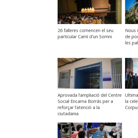
26 falleres comencen el seu
Nous E
particular Camí d'un Somni
de pod
les pa
Aprovada l’ampliació del Centre
Ultima
Social Encarna Borrás per a
la cel
reforçar l’atenció a la
Corpus
ciutadania