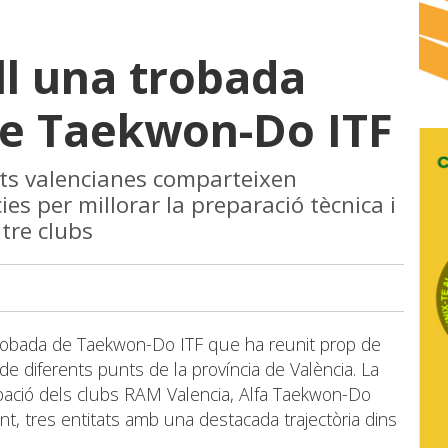
ll una trobada
de Taekwon-Do ITF
ats valencianes comparteixen
es per millorar la preparació tècnica i
ntre clubs
 trobada de Taekwon-Do ITF que ha reunit prop de
e diferents punts de la província de València. La
cipació dels clubs RAM Valencia, Alfa Taekwon-Do
t, tres entitats amb una destacada trajectòria dins