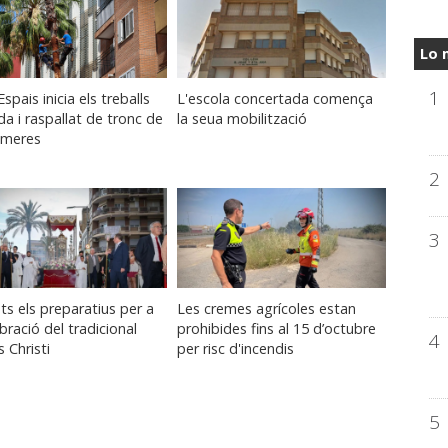
Lo 
1
spais inicia els treballs
L'escola concertada comença
a i raspallat de tronc de
la seua mobilització
lmeres
2
3
ts els preparatius per a
Les cremes agrícoles estan
ebració del tradicional
prohibides fins al 15 d’octubre
4
 Christi
per risc d'incendis
5