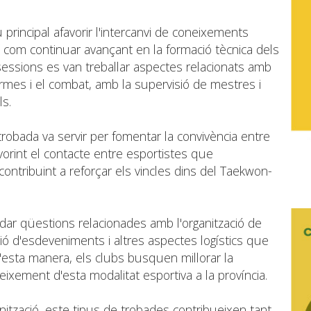
 principal afavorir l'intercanvi de coneixements
xí com continuar avançant en la formació tècnica dels
 sessions es van treballar aspectes relacionats amb
ormes i el combat, amb la supervisió de mestres i
ls.
trobada va servir per fomentar la convivència entre
avorint el contacte entre esportistes que
contribuint a reforçar els vincles dins del Taekwon-
rdar qüestions relacionades amb l'organització de
ió d'esdeveniments i altres aspectes logístics que
 D'esta manera, els clubs busquen millorar la
reixement d'esta modalitat esportiva a la província.
ització, este tipus de trobades contribueixen tant