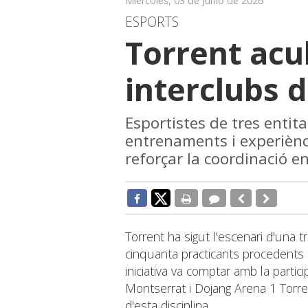
Miércoles, 03 de Junio de 2026
ESPORTS
Torrent acu
interclubs 
Esportistes de tres entit
entrenaments i experiènci
reforçar la coordinació e
Torrent ha sigut l'escenari d'una
cinquanta practicants procedents d
iniciativa va comptar amb la parti
Montserrat i Dojang Arena 1 Torren
d'esta disciplina.