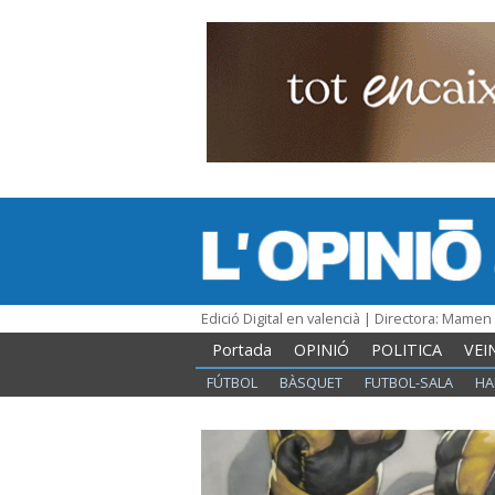
Edició Digital en valencià | Directora: Mame
Portada
OPINIÓ
POLITICA
VEI
FÚTBOL
BÀSQUET
FUTBOL-SALA
HA