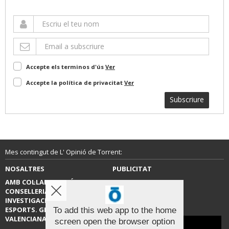
Accepte els terminos d'ús
Ver
Accepte la política de privacitat
Ver
Subscriure
Mes contingut de L' Opinió de Torrent:
NOSALTRES
PUBLICITAT
AMB COL·LABORACIÓ DE LA
CONTACTE
CONSELLERIA D’EDUCACIÓ,
INVESTIGACIÓ, CULTURA I
ESPORTS. GENERALITAT
To add this web app to the home
VALENCIANA.
screen open the browser option
Aviso sobre el Uso de cookies: