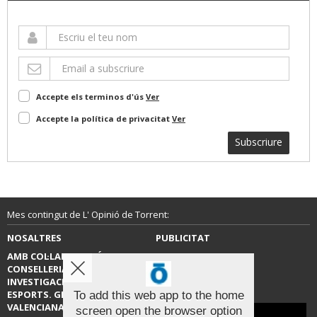
Accepte els terminos d'ús
Ver
Accepte la política de privacitat
Ver
Subscriure
Mes contingut de L' Opinió de Torrent:
NOSALTRES
PUBLICITAT
AMB COL·LABORACIÓ DE LA
CONTACTE
CONSELLERIA D’EDUCACIÓ,
INVESTIGACIÓ, CULTURA I
ESPORTS. GENERALITAT
To add this web app to the home
VALENCIANA.
screen open the browser option
Aviso sobre el Uso de cookies: