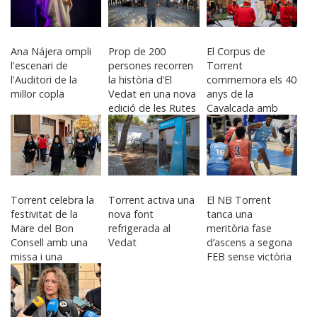
Ana Nájera ompli
Prop de 200
El Corpus de
l'escenari de
persones recorren
Torrent
l'Auditori de la
la història d’El
commemora els 40
millor copla
Vedat en una nova
anys de la
edició de les Rutes
Cavalcada amb
del Temps
una exposició a
l’Antic Mercat
Torrent celebra la
Torrent activa una
El NB Torrent
festivitat de la
nova font
tanca una
Mare del Bon
refrigerada al
meritòria fase
Consell amb una
Vedat
d’ascens a segona
missa i una
FEB sense victòria
processó pels
carrers del barri