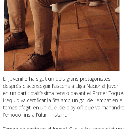
El Juvenil B ha sigut un dels grans protagonistes
després d’aconseguir l’ascens a Lliga Nacional Juvenil
en un partit d’altíssima tensió davant el Primer Toque.
L’equip va certificar la fita amb un gol de l’empat en el
temps afegit, en un duel de play-off que va mantindre
l’emoció fins a l’últim instant.
També ha destacat el Juvenil C, que ha completat una