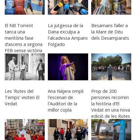
El NB Torrent
La jutgessa de la
Besamans faller a
tanca una
Dana exculpa a
la Mare de Déu
meritòria fase
l'alcadessa Amparo
dels Desamparats
d’ascens a segona
Folgado
FEB sense victòria
Les 'Rutes del
Ana Nájera ompli
Prop de 200
Temps' visiten El
l'escenari de
persones recorren
Vedat
l'Auditori de la
la història d’El
millor copla
Vedat en una nova
edició de les Rutes
del Temps