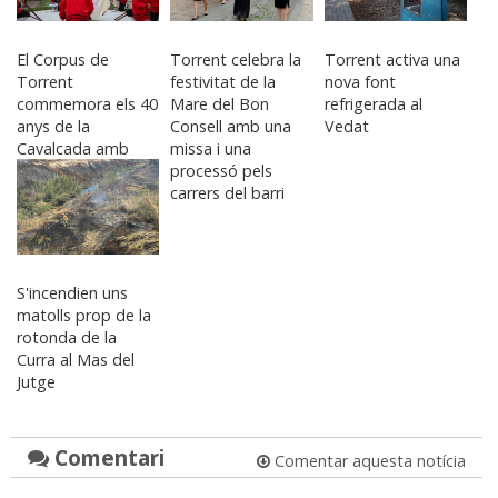
El Corpus de
Torrent celebra la
Torrent activa una
Torrent
festivitat de la
nova font
commemora els 40
Mare del Bon
refrigerada al
anys de la
Consell amb una
Vedat
Cavalcada amb
missa i una
una exposició a
processó pels
l’Antic Mercat
carrers del barri
S'incendien uns
matolls prop de la
rotonda de la
Curra al Mas del
Jutge
Comentari
Comentar aquesta notícia