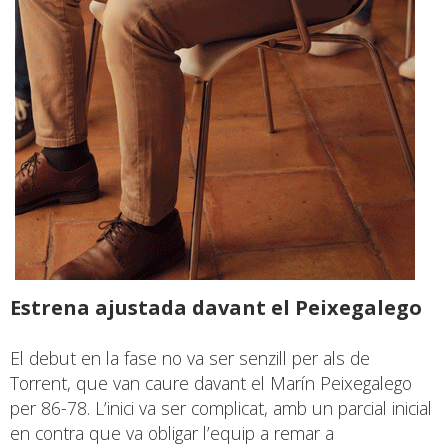
Estrena ajustada davant el Peixegalego
El debut en la fase no va ser senzill per als de
Torrent, que van caure davant el Marín Peixegalego
per 86-78. L’inici va ser complicat, amb un parcial inicial
en contra que va obligar l’equip a remar a