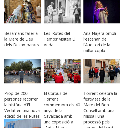
Besamans faller a
Les 'Rutes del
Ana Nájera ompli
la Mare de Déu
Temps' visiten El
l'escenari de
dels Desamparats
Vedat
l'Auditori de la
millor copla
Prop de 200
El Corpus de
Torrent celebra la
persones recorren
Torrent
festivitat de la
la història d’El
commemora els 40
Mare del Bon
Vedat en una nova
anys de la
Consell amb una
edició de les Rutes
Cavalcada amb
missa i una
del Temps
una exposició a
processó pels
l’Antic Mercat
carrers del barri