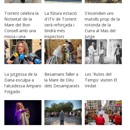
Torrent celebra la
La fútura estació
S'incendien uns
festivitat de la
d'ITV de Torrent
matolls prop de la
Mare del Bon
serà reforçada i
rotonda de la
Consell amb una
tindrà més
Curra al Mas del
missa i una
inspectors
Jutge
processó pels
carrers del barri
La jutgessa de la
Besamans faller a
Les 'Rutes del
Dana exculpa a
la Mare de Déu
Temps' visiten El
l'alcadessa Amparo
dels Desamparats
Vedat
Folgado