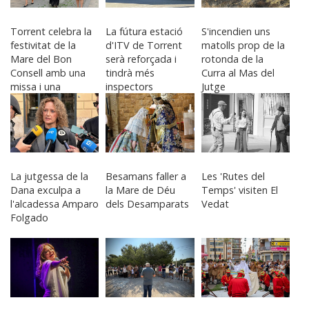
Torrent celebra la
La fútura estació
S'incendien uns
festivitat de la
d'ITV de Torrent
matolls prop de la
Mare del Bon
serà reforçada i
rotonda de la
Consell amb una
tindrà més
Curra al Mas del
missa i una
inspectors
Jutge
processó pels
carrers del barri
La jutgessa de la
Besamans faller a
Les 'Rutes del
Dana exculpa a
la Mare de Déu
Temps' visiten El
l'alcadessa Amparo
dels Desamparats
Vedat
Folgado