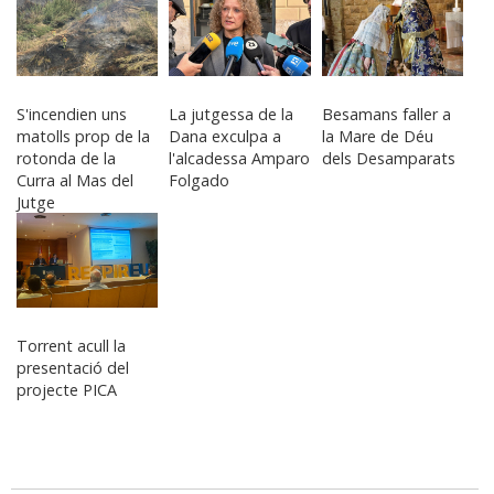
S'incendien uns
La jutgessa de la
Besamans faller a
matolls prop de la
Dana exculpa a
la Mare de Déu
rotonda de la
l'alcadessa Amparo
dels Desamparats
Curra al Mas del
Folgado
Jutge
Torrent acull la
presentació del
projecte PICA