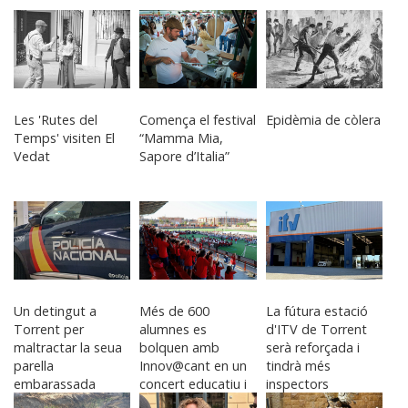
Les 'Rutes del
Comença el festival
Epidèmia de còlera
Temps' visiten El
“Mamma Mia,
Vedat
Sapore d’Italia”
Un detingut a
Més de 600
La fútura estació
Torrent per
alumnes es
d'ITV de Torrent
maltractar la seua
bolquen amb
serà reforçada i
parella
Innov@cant en un
tindrà més
embarassada
concert educatiu i
inspectors
musical