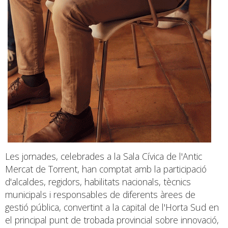
Les jornades, celebrades a la Sala Cívica de l'Antic
Mercat de Torrent, han comptat amb la participació
d'alcaldes, regidors, habilitats nacionals, tècnics
municipals i responsables de diferents àrees de
gestió pública, convertint a la capital de l'Horta Sud en
el principal punt de trobada provincial sobre innovació,