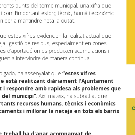
ferents punts del terme municipal, una xifra que
ici com l'important esforç tècnic, humà i econòmic
ri per a mantindre neta la ciutat.
e estes xifres evidencien la realitat actual que
eja i gestió de residus, especialment en zones
ees d'aportació on es produïxen acumulacions i
guen a intervindre de manera contínua.
Folgado, ha assenyalat que
“estes xifres
ue està realitzant diàriament l'Ajuntament
t i respondre amb rapidesa als problemes que
 del municipi”
. Així mateix, ha subratllat que
tants recursos humans, tècnics i econòmics
aments i millorar la neteja en tots els barris
e treball ha d'anar acompanyat de