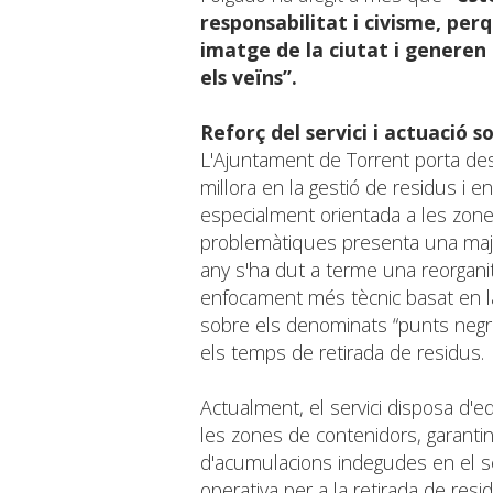
responsabilitat i civisme, per
imatge de la ciutat i genere
els veïns”.
Reforç del servici i actuació 
L'Ajuntament de Torrent porta de
millora en la gestió de residus i e
especialment orientada a les zone
problemàtiques presenta una major
any s'ha dut a terme una reorganit
enfocament més tècnic basat en la i
sobre els denominats “punts negres
els temps de retirada de residus.
Actualment, el servici disposa d'e
les zones de contenidors, garantint
d'acumulacions indegudes en el seu
operativa per a la retirada de re