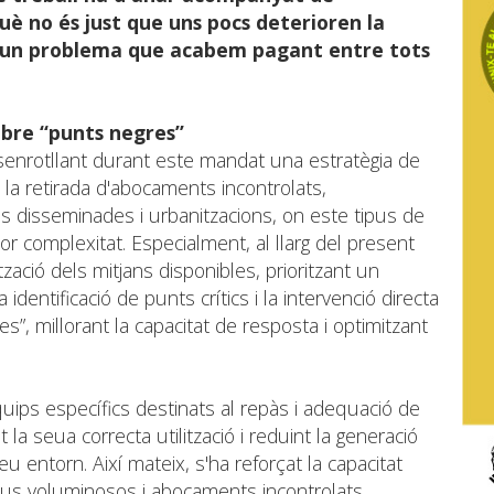
què no és just que uns pocs deterioren la
n un problema que acabem pagant entre tots
sobre “punts negres”
senrotllant durant este mandat una estratègia de
n la retirada d'abocaments incontrolats,
s disseminades i urbanitzacions, on este tipus de
 complexitat. Especialment, al llarg del present
zació dels mitjans disponibles, prioritzant un
dentificació de punts crítics i la intervenció directa
”, millorant la capacitat de resposta i optimitzant
quips específics destinats al repàs i adequació de
 la seua correcta utilització i reduint la generació
 entorn. Així mateix, s'ha reforçat la capacitat
sidus voluminosos i abocaments incontrolats