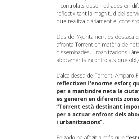
incontrolats desenrotllades en di
reflectix tant la magnitud del serv
que realitza diàriament el consisto
Des de l'Ajuntament es destaca qu
afronta Torrent en matèria de net
disseminades, urbanitzacions i àr
abocaments incontrolats que obli
L'alcaldessa de Torrent, Amparo 
reflectixen l'enorme esforç q
per a mantindre neta la ciuta
es generen en diferents zones
“Torrent està destinant impor
per a actuar enfront dels aboc
i urbanitzacions”.
Folgado ha afegit a més que
“est