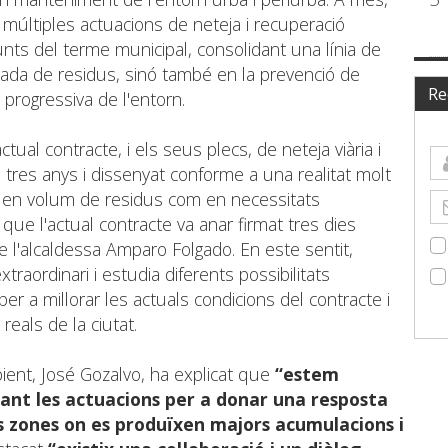
t múltiples actuacions de neteja i recuperació
nts del terme municipal, consolidant una línia de
irada de residus, sinó també en la prevenció de
Re
 progressiva de l'entorn.
tual contracte, i els seus plecs, de neteja viària i
fa tres anys i dissenyat conforme a una realitat molt
ant en volum de residus com en necessitats
r que l'actual contracte va anar firmat tres dies
 l'alcaldessa Amparo Folgado. En este sentit,
traordinari i estudia diferents possibilitats
per a millorar les actuals condicions del contracte i
 reals de la ciutat.
ient, José Gozalvo, ha explicat que
“estem
çant les actuacions per a donar una resposta
es zones on es produïxen majors acumulacions i