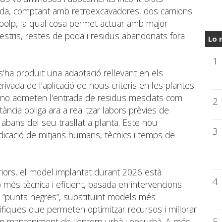
zada, comptant amb retroexcavadores, dos camions
 polp, la qual cosa permet actuar amb major
 d'estris, restes de poda i residus abandonats fora
Lo 
1
s'ha produït una adaptació rellevant en els
ivada de l'aplicació de nous criteris en les plantes
 no admeten l'entrada de residus mesclats com
2
ància obliga ara a realitzar labors prèvies de
s abans del seu trasllat a planta. Este nou
3
icació de mitjans humans, tècnics i temps de
iors, el model implantat durant 2026 està
4
més tècnica i eficient, basada en intervencions
 “punts negres”, substituint models més
ífiques que permeten optimitzar recursos i millorar
5
en manteniment de l'entorn urbà i periurbà. A més,