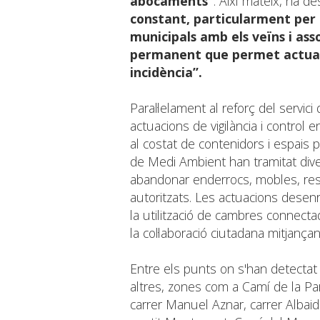
abocaments”
. Així mateix, ha d
constant, particularment per 
municipals amb els veïns i as
permanent que permet actua
incidència”.
Paral·lelament al reforç del servici 
actuacions de vigilància i control 
al costat de contenidors i espais pú
de Medi Ambient han tramitat dive
abandonar enderrocs, mobles, rest
autoritzats. Les actuacions desenr
la utilització de cambres connecta
la col·laboració ciutadana mitjança
Entre els punts on s'han detectat 
altres, zones com a Camí de la Par
carrer Manuel Aznar, carrer Albai