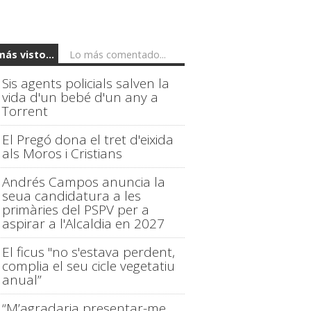
más visto...
Lo más comentado...
Sis agents policials salven la
vida d'un bebé d'un any a
Torrent
El Pregó dona el tret d'eixida
als Moros i Cristians
Andrés Campos anuncia la
seua candidatura a les
primàries del PSPV per a
aspirar a l'Alcaldia en 2027
El ficus "no s'estava perdent,
complia el seu cicle vegetatiu
anual”
“M’agradaria presentar-me,