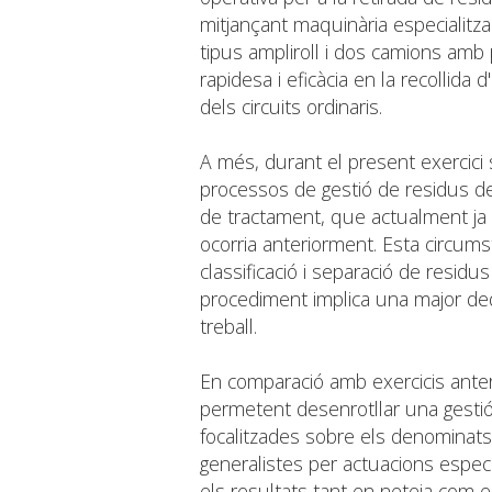
mitjançant maquinària especialit
tipus ampliroll i dos camions amb
rapidesa i eficàcia en la recollida
dels circuits ordinaris.
A més, durant el present exercici 
processos de gestió de residus der
de tractament, que actualment ja
ocorria anteriorment. Esta circumst
classificació i separació de residu
procediment implica una major ded
treball.
En comparació amb exercicis anter
permetent desenrotllar una gestió 
focalitzades sobre els denominats
generalistes per actuacions espec
els resultats tant en neteja com 