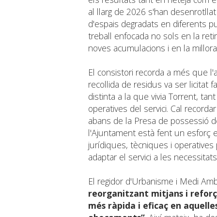
al llarg de 2026 s'han desenrotlla
d'espais degradats en diferents pu
treball enfocada no sols en la ret
noves acumulacions i en la millora
El consistori recorda a més que l'ac
recollida de residus va ser licitat 
distinta a la que vivia Torrent, t
operatives del servici. Cal recorda
abans de la Presa de possessió de
l'Ajuntament està fent un esforç ex
jurídiques, tècniques i operatives 
adaptar el servici a les necessitats
El regidor d'Urbanisme i Medi Amb
reorganitzant mitjans i refor
més ràpida i eficaç en aquell