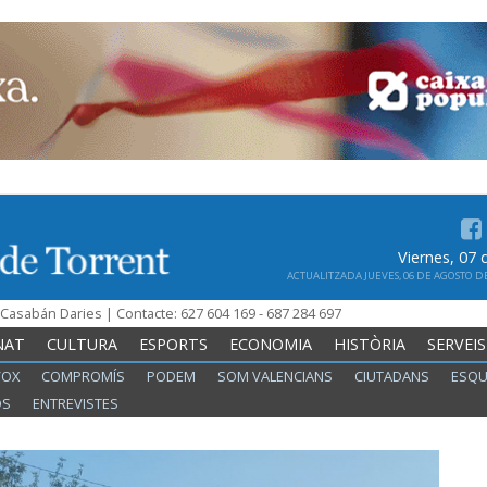
Viernes, 07
ACTUALITZADA JUEVES, 06 DE AGOSTO DE 
n Casabán Daries | Contacte: 627 604 169 - 687 284 697
NAT
CULTURA
ESPORTS
ECONOMIA
HISTÒRIA
SERVEIS
VOX
COMPROMÍS
PODEM
SOM VALENCIANS
CIUTADANS
ESQU
OS
ENTREVISTES