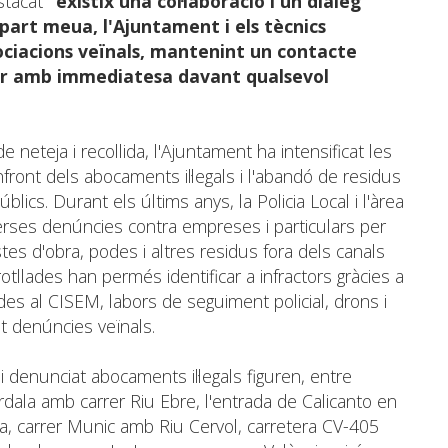
estacat
“existix una col·laboració i un diàleg
part meua, l'Ajuntament i els tècnics
sociacions veïnals, mantenint un contacte
r amb immediatesa davant qualsevol
de neteja i recollida, l'Ajuntament ha intensificat les
enfront dels abocaments il·legals i l'abandó de residus
blics. Durant els últims anys, la Policia Local i l'àrea
rses denúncies contra empreses i particulars per
es d'obra, podes i altres residus fora dels canals
otllades han permés identificar a infractors gràcies a
des al CISEM, labors de seguiment policial, drons i
nt denúncies veïnals.
i denunciat abocaments il·legals figuren, entre
dala amb carrer Riu Ebre, l'entrada de Calicanto en
da, carrer Munic amb Riu Cervol, carretera CV-405