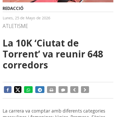
REDACCIÓ
Lunes, 25 de Mayo de 2026
ATLETISME
La 10K ‘Ciutat de
Torrent’ va reunir 648
corredors
La carrera va comptar amb diferents categories
masculines i femenines: Júnior, Promesa, Sènior,