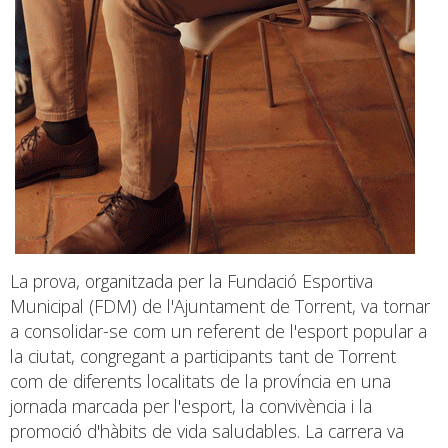
La prova, organitzada per la Fundació Esportiva
Municipal (FDM) de l'Ajuntament de Torrent, va tornar
a consolidar-se com un referent de l'esport popular a
la ciutat, congregant a participants tant de Torrent
com de diferents localitats de la província en una
jornada marcada per l'esport, la convivència i la
promoció d'hàbits de vida saludables. La carrera va