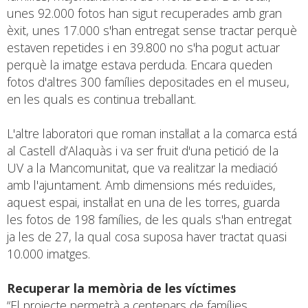
unes 92.000 fotos han sigut recuperades amb gran
èxit, unes 17.000 s'han entregat sense tractar perquè
estaven repetides i en 39.800 no s'ha pogut actuar
perquè la imatge estava perduda. Encara queden
fotos d'altres 300 famílies depositades en el museu,
en les quals es continua treballant.
L'altre laboratori que roman instal·lat a la comarca está
al Castell d’Alaquàs i va ser fruit d'una petició de la
UV a la Mancomunitat, que va realitzar la mediació
amb l'ajuntament. Amb dimensions més reduïdes,
aquest espai, instal·lat en una de les torres, guarda
les fotos de 198 famílies, de les quals s'han entregat
ja les de 27, la qual cosa suposa haver tractat quasi
10.000 imatges.
Recuperar la memòria de les víctimes
“El projecte permetrà a centenars de famílies