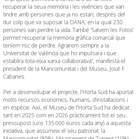
recuperar la seua memòria i les vivències que van
tindre amb persones que ja no estan, després del
dur colp que va suposar la DANA, en la qual 230
persones van perdre la vida. També ‘Salvem les Fotos’
permet recuperar la memòria gràfica comarcal que
teníem risc de perdre. Agrairem sempre a la
Universitat de València que ho impulsara i que
establira tota eixa xarxa col·laborativa”, manifesta el
president de la Mancomunitat i del Museu, José F.
Cabanes.
Per a desenvolupar el projecte, l'Horta Sud ha aportat
molts recursos econòmics, humans, d'instal·lacions i
en espècie. Així, el Museu de l'Horta Sud ha dedicat
tant en 2025 com en 2026 pràcticament tot el seu
pressupost (uns 135.000 euros cada any) a aquesta
iniciativa, que assumeix el seu patronat: la
Mancomunitat (80%), l'Ajuntament de Torrent (10%),