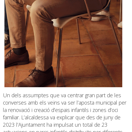
Un dels assumptes que va centrar gran part de les
converses amb els veïns va ser l’aposta municipal per
la renovació i creació d’espais infantils i zones d’oci
familiar. L’alcaldessa va explicar que des de juny de
2023 l’Ajuntament ha impulsat un total de 23
actuacions en parcs infantils distribuïts per diferents