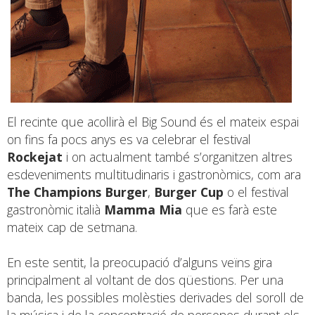
El recinte que acollirà el Big Sound és el mateix espai
on fins fa pocs anys es va celebrar el festival
Rockejat
i on actualment també s’organitzen altres
esdeveniments multitudinaris i gastronòmics, com ara
The Champions Burger
,
Burger Cup
o el festival
gastronòmic italià
Mamma Mia
que es farà este
mateix cap de setmana.
En este sentit, la preocupació d’alguns veïns gira
principalment al voltant de dos qüestions. Per una
banda, les possibles molèsties derivades del soroll de
la música i de la concentració de persones durant els