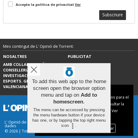
Accepte la política de privacitat
Ver
Subscriure
Mes contingut de L' Opinió de Torrent:
NOSALTRES
PUBLICITAT
AMB COL·LABORACIÓ DE LA
CONTACTE
CONSELLERIA D’EDUCACIÓ,
INVESTIGACIÓ, CULTURA I
ESPORTS. GENERALITAT
To add this web app to the home
VALENCIANA.
screen open the browser option
Aviso sobre el Uso de cookies:
menu and tap on
Add to
Utilizamos cookies nuestras y de terceros para el
homescreen
.
funcionamiento del digital. Puedes consultar la
The menu can be accessed by pressing
lista de cookies y como desconectarlas.
Ver
the menu hardware button if your device
nuestra Política de Privacidad y Cookies
has one, or by tapping the top right menu
L' Opinió de Torrent |
Termes d'ús
|
Protecció de
dades
icon
.
Aceptar Cookies
Personalizar
© 2026 | Tots els drets reservats