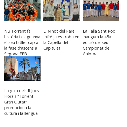
NB Torrent fa
El Ninot del Pare
La Falla Sant Roc
història i es guanya
Jofré ja es troba en
inaugura la 45a
el seu bitllet cap a
la Capella del
edició del seu
la fase d'ascens a
Capitulet
Campionat de
Segona FEB
Galotxa
La gala dels II Jocs
Florals “Torrent
Gran Ciutat”
promociona la
cultura i la llengua