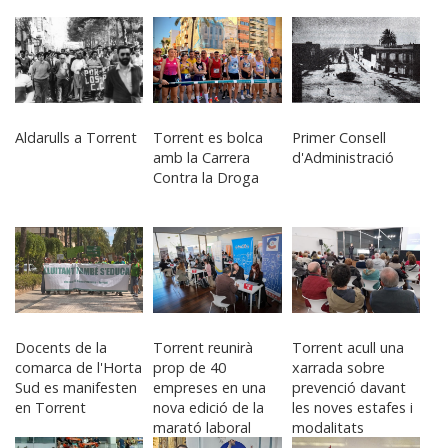
Aldarulls a Torrent
Torrent es bolca
Primer Consell
amb la Carrera
d'Administració
Contra la Droga
Docents de la
Torrent reunirà
Torrent acull una
comarca de l'Horta
prop de 40
xarrada sobre
Sud es manifesten
empreses en una
prevenció davant
en Torrent
nova edició de la
les noves estafes i
marató laboral
modalitats
“Som Talent”
delictives