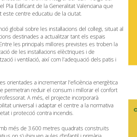
el Pla Edificant de la Generalitat Valenciana que
este centre educatiu de la ciutat.
ó global sobre les instal·lacions del col·legi, situat al
cions destinades a actualitzar tant els espais
Entre les principals millores previstes es troben la
ció de les instal·lacions elèctriques i de
zació i ventilació, així com l’adequació dels patis i
 orientades a incrementar l’eficiència energètica
e permetran reduir el consum i millorar el confort
rofessorat. A més, el projecte incorporarà
ilitat universal i adaptar el centre a la normativa
tat i protecció contra incendis.
amb més de 3.600 metres quadrats construïts
tius on s’ubiquen aules d’infantil i primària,