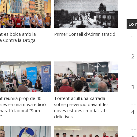
Lo 
t es bolca amb la
Primer Consell d'Administració
1
a Contra la Droga
2
3
t reunirà prop de 40
Torrent acull una xarrada
ses en una nova edició
sobre prevenció davant les
marató laboral “Som
noves estafes i modalitats
4
”
delictives
5