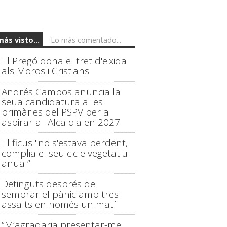
más visto...
Lo más comentado...
El Pregó dona el tret d'eixida
als Moros i Cristians
Andrés Campos anuncia la
seua candidatura a les
primàries del PSPV per a
aspirar a l'Alcaldia en 2027
El ficus "no s'estava perdent,
complia el seu cicle vegetatiu
anual”
Detinguts després de
sembrar el pànic amb tres
assalts en només un matí
“M’agradaria presentar-me,