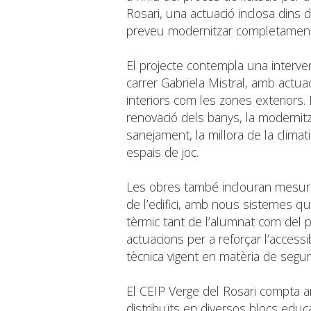
Rosari, una actuació inclosa dins d
preveu modernitzar completament 
El projecte contempla una intervenci
carrer Gabriela Mistral, amb actua
interiors com les zones exteriors. 
renovació dels banys, la modernitza
sanejament, la millora de la climatit
espais de joc.
Les obres també inclouran mesures
de l’edifici, amb nous sistemes qu
tèrmic tant de l’alumnat com del p
actuacions per a reforçar l’accessib
tècnica vigent en matèria de segure
El CEIP Verge del Rosari compta 
distribuïts en diversos blocs educa