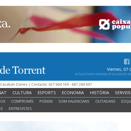
Viernes, 07
ACTUALITZADA VIERNES, 07 DE AGOSTO DE 
n Casabán Daries | Contacte: 627 604 169 - 687 284 697
NAT
CULTURA
ESPORTS
ECONOMIA
HISTÒRIA
SERVEIS
VOX
COMPROMÍS
PODEM
SOM VALENCIANS
CIUTADANS
ESQU
OS
ENTREVISTES