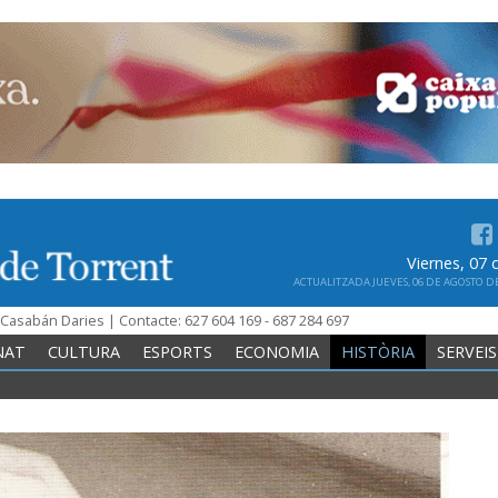
Viernes, 07
ACTUALITZADA JUEVES, 06 DE AGOSTO DE 
n Casabán Daries | Contacte: 627 604 169 - 687 284 697
NAT
CULTURA
ESPORTS
ECONOMIA
HISTÒRIA
SERVEIS