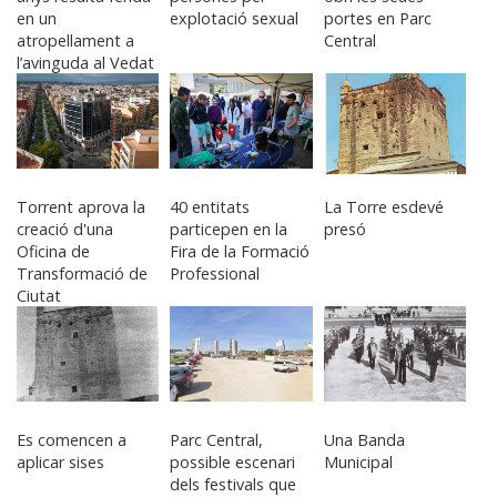
en un
explotació sexual
portes en Parc
atropellament a
Central
l’avinguda al Vedat
Torrent aprova la
40 entitats
La Torre esdevé
creació d'una
particepen en la
presó
Oficina de
Fira de la Formació
Transformació de
Professional
Ciutat
Es comencen a
Parc Central,
Una Banda
aplicar sises
possible escenari
Municipal
dels festivals que