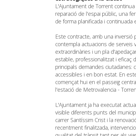
L'Ajuntament de Torrent continua 
reparació de l'espai públic, una f
de forma planificada i continuada e
Este contracte, amb una inversió p
contempla actuacions de serveis v
extraordinàries i un pla d'apedaç
estable, professionalitzat i eficaç
principals demandes ciutadanes: c
accessibles i en bon estat. En es
començat hui en el passeig centra
l'estació de Metrovalencia - Torren
L'Ajuntament ja ha executat actu
visible diferents punts del municip
carrer Santíssim Crist i la renovaci
recentment finalitzada, intervenci
qualitat del trànsit tant per als v