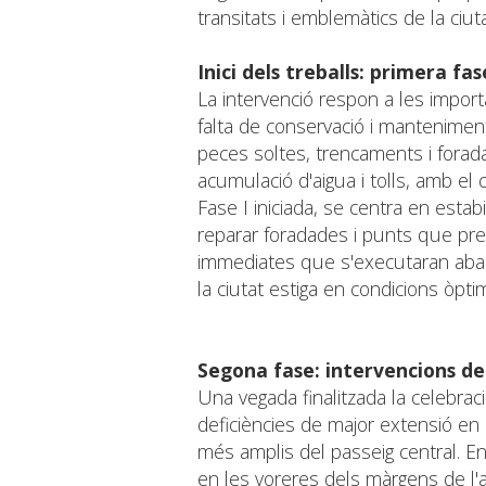
transitats i emblemàtics de la ciuta
Inici dels treballs: primera fa
La intervenció respon a les import
falta de conservació i mantenimen
peces soltes, trencaments i forad
acumulació d'aigua i tolls, amb el
Fase I iniciada, se centra en estabi
reparar foradades i punts que pres
immediates que s'executaran abans
la ciutat estiga en condicions òpt
Segona fase: intervencions de
Una vegada finalitzada la celebrac
deficiències de major extensió en
més amplis del passeig central. En
en les voreres dels màrgens de l'a