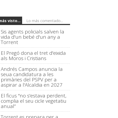
más visto...
Lo más comentado...
Sis agents policials salven la
vida d'un bebé d'un any a
Torrent
El Pregó dona el tret d'eixida
als Moros i Cristians
Andrés Campos anuncia la
seua candidatura a les
primàries del PSPV per a
aspirar a l'Alcaldia en 2027
El ficus "no s'estava perdent,
complia el seu cicle vegetatiu
anual”
Torrent es prepara per a