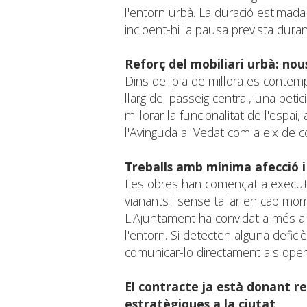
l'entorn urbà. La duració estimada 
incloent-hi la pausa prevista duran
Reforç del mobiliari urbà: nou
Dins del pla de millora es contemp
llarg del passeig central, una peti
millorar la funcionalitat de l'espai,
l'Avinguda al Vedat com a eix de co
Treballs amb mínima afecció i 
Les obres han començat a executa
vianants i sense tallar en cap mome
L'Ajuntament ha convidat a més als
l'entorn. Si detecten alguna defic
comunicar-lo directament als opera
El contracte ja està donant re
estratègiques a la ciutat