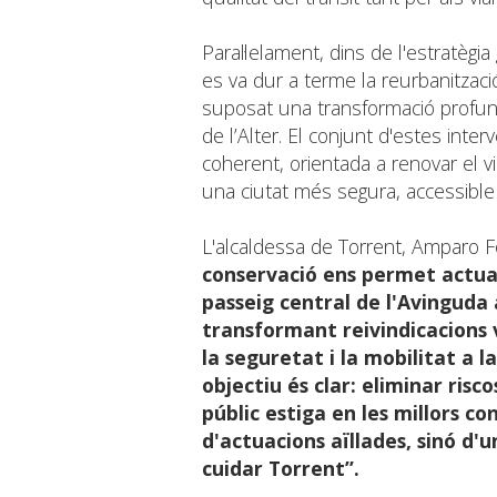
Paral·lelament, dins de l'estratègia
es va dur a terme la reurbanitzaci
suposat una transformació profunda
de l’Alter. El conjunt d'estes inter
coherent, orientada a renovar el vi
una ciutat més segura, accessible 
L'alcaldessa de Torrent, Amparo F
conservació ens permet actuar 
passeig central de l'Avinguda
transformant reivindicacions 
la seguretat i la mobilitat a l
objectiu és clar: eliminar risco
públic estiga en les millors co
d'actuacions aïllades, sinó d'u
cuidar Torrent”.