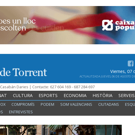
Viernes, 07
ACTUALITZADA JUEVES, 06 DE AGOSTO DE 
n Casabán Daries | Contacte: 627 604 169 - 687 284 697
NAT
CULTURA
ESPORTS
ECONOMIA
HISTÒRIA
SERVEIS
VOX
COMPROMÍS
PODEM
SOM VALENCIANS
CIUTADANS
ESQU
OS
ENTREVISTES