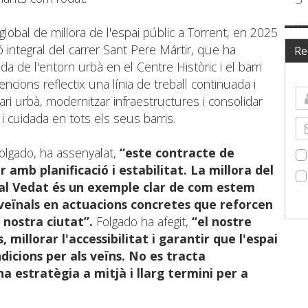
 global de millora de l'espai públic a Torrent, en 2025
ó integral del carrer Sant Pere Mártir, que ha
Re
 de l'entorn urbà en el Centre Històric i el barri
vencions reflectix una línia de treball continuada i
ari urbà, modernitzar infraestructures i consolidar
i cuidada en tots els seus barris.
olgado, ha assenyalat,
“este contracte de
amb planificació i estabilitat. La millora del
 al Vedat és un exemple clar de com estem
veïnals en actuacions concretes que reforcen
a nostra ciutat”.
Folgado ha afegit,
“el nostre
s, millorar l'accessibilitat i garantir que l'espai
ndicions per als veïns. No es tracta
na estratègia a mitjà i llarg termini per a