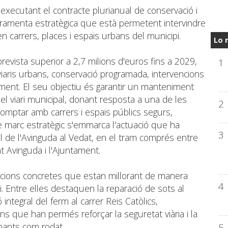
executant el contracte plurianual de conservació i
erramenta estratègica que està permetent intervindre
n carrers, places i espais urbans del municipi.
Lo 
revista superior a 2,7 milions d'euros fins a 2029,
1
iaris urbans, conservació programada, intervencions
ament. El seu objectiu és garantir un manteniment
 del viari municipal, donant resposta a una de les
2
omptar amb carrers i espais públics segurs,
te marc estratègic s'emmarca l'actuació que ha
3
l de l'Avinguda al Vedat, en el tram comprés entre
t Avinguda i l'Ajuntament.
acions concretes que estan millorant de manera
4
i. Entre elles destaquen la reparació de sots al
ó integral del ferm al carrer Reis Catòlics,
ons que han permés reforçar la seguretat viària i la
ianants com rodat.
5