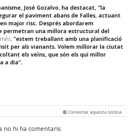
banisme, José Gozalvo, ha destacat, “la
egurar el paviment abans de Falles, actuant
ven major risc. Després abordarem
e permetran una millora estructural del
a més,
“estem treballant amb una planificació
nsit per als vianants. Volem millorar la ciutat
coltant els veïns, que són els qui millor
a a dia”.
Comentar aquesta notícia
a no hi ha comentaris