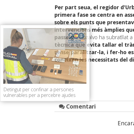
Per part seua, el regidor d'Ur
primera fase se centra en ass
sobre els punts que presenta
intervencions més àmplies qu
passeig”.
Gozalvo ha subratllat 
tècnica que evita tallar el trà
sense paralitzar-la, i fer-ho es
coneixen les necessitats del di
Detingut per confinar a persones
vulnerables per a percebre ajudes
Comentari
Encar