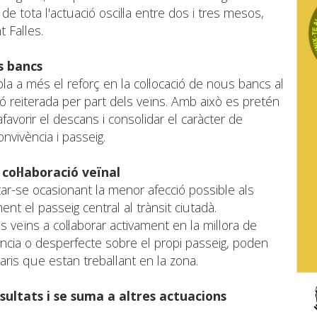
de tota l'actuació oscil·la entre dos i tres mesos,
t Falles.
s bancs
la a més el reforç en la col·locació de nous bancs al
ció reiterada per part dels veïns. Amb això es pretén
 afavorir el descans i consolidar el caràcter de
nvivència i passeig.
col·laboració veïnal
r-se ocasionant la menor afecció possible als
nt el passeig central al trànsit ciutadà.
 veïns a col·laborar activament en la millora de
iència o desperfecte sobre el propi passeig, poden
ris que estan treballant en la zona.
sultats i se suma a altres actuacions