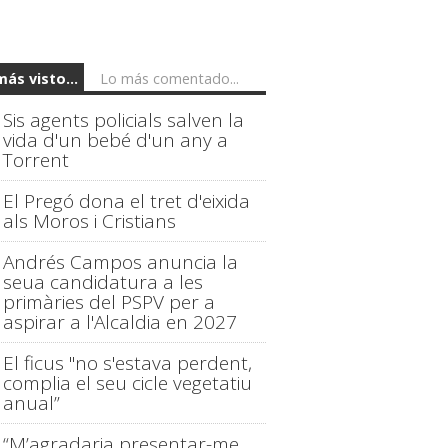
más visto...
Lo más comentado...
Sis agents policials salven la
vida d'un bebé d'un any a
Torrent
El Pregó dona el tret d'eixida
als Moros i Cristians
Andrés Campos anuncia la
seua candidatura a les
primàries del PSPV per a
aspirar a l'Alcaldia en 2027
El ficus "no s'estava perdent,
complia el seu cicle vegetatiu
anual”
“M’agradaria presentar-me,