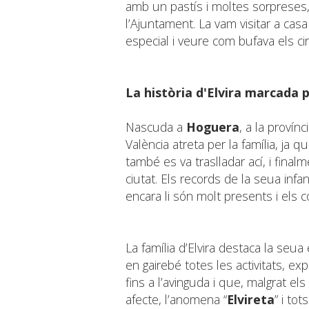
amb un pastís i moltes sorpreses,
l’Ajuntament. La vam visitar a ca
especial i veure com bufava els cir
La història d'Elvira marcada 
Nascuda a
Hoguera
, a la provínc
València atreta per la família, ja 
també es va traslladar ací, i finalm
ciutat. Els records de la seua infan
encara li són molt presents i els
La família d’Elvira destaca la seua
en gairebé totes les activitats, exp
fins a l’avinguda i que, malgrat el
afecte, l’anomena “
Elvireta
” i tot