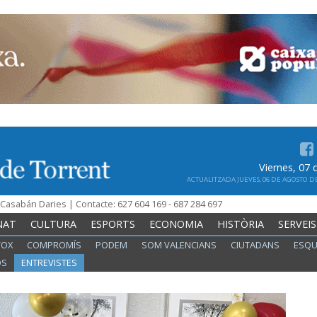
Viernes, 07
ACTUALITZADA JUEVES, 06 DE AGOSTO DE 
n Casabán Daries | Contacte: 627 604 169 - 687 284 697
NAT
CULTURA
ESPORTS
ECONOMIA
HISTÒRIA
SERVEIS
VOX
COMPROMÍS
PODEM
SOM VALENCIANS
CIUTADANS
ESQU
OS
ENTREVISTES