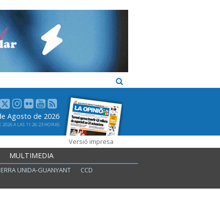
 de Agosto de 2026
2026 A LAS 11:26:23 HORAS
Versió impresa
MULTIMEDIA
ERRA UNIDA-GUANYANT
CCD