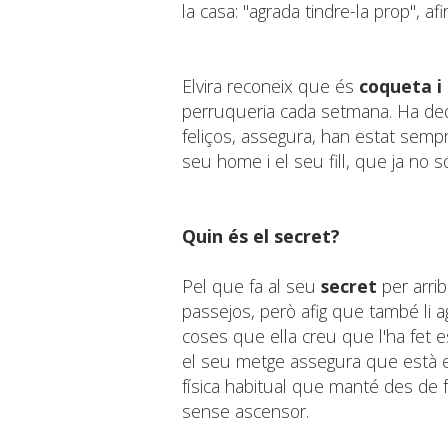
la casa: "agrada tindre-la prop", af
Elvira reconeix que és
coqueta i
perruqueria cada setmana. Ha dedi
feliços, assegura, han estat sempr
seu home i el seu fill, que ja no s
Quin és el secret?
Pel que fa al seu
secret
per arrib
passejos, però afig que també li 
coses que ella creu que l'ha fet 
el seu metge assegura que està en
física habitual que manté des de f
sense ascensor.