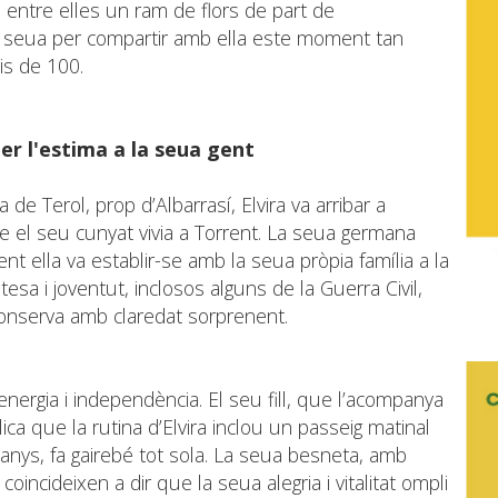
 entre elles un ram de flors de part de
sa seua per compartir amb ella este moment tan
is de 100.
per l'estima a la seua gent
ia de Terol, prop d’Albarrasí, Elvira va arribar a
que el seu cunyat vivia a Torrent. La seua germana
ent ella va establir-se amb la seua pròpia família a la
tesa i joventut, inclosos alguns de la Guerra Civil,
 conserva amb claredat sorprenent.
 energia i independència. El seu fill, que l’acompanya
lica que la rutina d’Elvira inclou un passeig matinal
s anys, fa gairebé tot sola. La seua besneta, amb
s coincideixen a dir que la seua alegria i vitalitat ompli