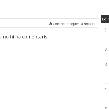
Lo 
Comentar aquesta notícia
1
a no hi ha comentaris
2
3
4
5