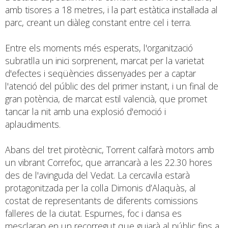
amb tisores a 18 metres, i la part estàtica instal·lada al
parc, creant un diàleg constant entre cel i terra.
Entre els moments més esperats, l'organització
subratlla un inici sorprenent, marcat per la varietat
d'efectes i seqüències dissenyades per a captar
l'atenció del públic des del primer instant, i un final de
gran potència, de marcat estil valencià, que promet
tancar la nit amb una explosió d'emoció i
aplaudiments.
Abans del tret pirotècnic, Torrent calfarà motors amb
un vibrant Correfoc, que arrancarà a les 22.30 hores
des de l'avinguda del Vedat. La cercavila estarà
protagonitzada per la colla Dimonis d’Alaquàs, al
costat de representants de diferents comissions
falleres de la ciutat. Espurnes, foc i dansa es
mesclaran en un recorregut que guiarà al públic fins a