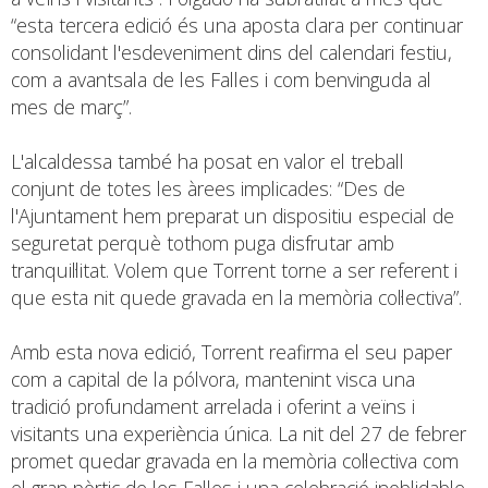
“esta tercera edició és una aposta clara per continuar
consolidant l'esdeveniment dins del calendari festiu,
com a avantsala de les Falles i com benvinguda al
mes de març”.
L'alcaldessa també ha posat en valor el treball
conjunt de totes les àrees implicades: “Des de
l'Ajuntament hem preparat un dispositiu especial de
seguretat perquè tothom puga disfrutar amb
tranquil·litat. Volem que Torrent torne a ser referent i
que esta nit quede gravada en la memòria col·lectiva”.
Amb esta nova edició, Torrent reafirma el seu paper
com a capital de la pólvora, mantenint visca una
tradició profundament arrelada i oferint a veïns i
visitants una experiència única. La nit del 27 de febrer
promet quedar gravada en la memòria col·lectiva com
el gran pòrtic de les Falles i una celebració inoblidable