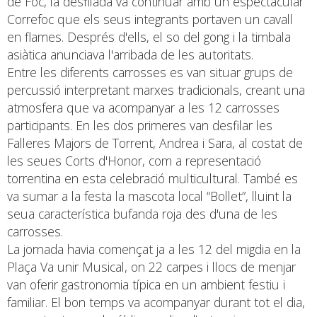
de Foc, la desfilada va continuar amb un espectacular
Correfoc que els seus integrants portaven un cavall
en flames. Després d'ells, el so del gong i la timbala
asiàtica anunciava l'arribada de les autoritats.
Entre les diferents carrosses es van situar grups de
percussió interpretant marxes tradicionals, creant una
atmosfera que va acompanyar a les 12 carrosses
participants. En les dos primeres van desfilar les
Falleres Majors de Torrent, Andrea i Sara, al costat de
les seues Corts d'Honor, com a representació
torrentina en esta celebració multicultural. També es
va sumar a la festa la mascota local “Bollet”, lluint la
seua característica bufanda roja des d'una de les
carrosses.
La jornada havia començat ja a les 12 del migdia en la
Plaça Va unir Musical, on 22 carpes i llocs de menjar
van oferir gastronomia típica en un ambient festiu i
familiar. El bon temps va acompanyar durant tot el dia,