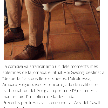
La comitiva va arrancar amb un dels moments més
solemnes de la jornada: el ritual Hoi Gwong, destinat a
“despertar” als dos lleons xinesos. L'alcaldessa,
Amparo Folgado, va ser l'encarregada de realitzar el
tradicional toc del Gong a la porta de l'Ajuntament,
marcant així l'inici oficial de la desfilada.
Precedits per tres cavalls en honor a l'Any del Cavall