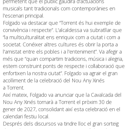
permetent que el públic gaudira d'actuacions
musicals tant tradicionals com contemporànies en
l'escenari principal.
Folgado va destacar que “Torrent és hui exemple de
convivència i respecte”. L'alcaldessa va subratllar que
“la multiculturalitat ens enriquix com a ciutat i com a
societat. Conéixer altres cultures és obrir la porta a
l'amistat entre els pobles i a l'enteniment”. Va afegir a
més que “quan compartim tradicions, música i alegria,
estem construint ponts de respecte i col·laboració que
enfortixen la nostra ciutat”. Folgado va agrair el gran
acolliment de la celebració del Nou Any Xinés
a Torrent.
Així mateix, Folgado va anunciar que la Cavalcada del
Nou Any Xinés tornarà a Torrent el pròxim 30 de
gener de 2027, consolidant així esta celebració en el
calendari festiu local.
Després dels discursos va tindre lloc el gran sorteig