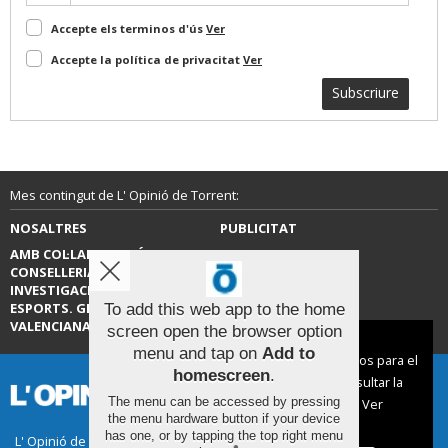
Accepte els terminos d'ús
Ver
Accepte la política de privacitat
Ver
Subscriure
Mes contingut de L' Opinió de Torrent:
NOSALTRES
PUBLICITAT
AMB COL·LABORACIÓ DE LA
CONTACTE
CONSELLERIA D’EDUCACIÓ,
INVESTIGACIÓ, CULTURA I
ESPORTS. GENERALITAT
To add this web app to the home
VALENCIANA.
screen open the browser option
Aviso sobre el Uso de cookies:
menu and tap on
Add to
Utilizamos cookies nuestras y de terceros para el
homescreen
.
funcionamiento del digital. Puedes consultar la
The menu can be accessed by pressing
lista de cookies y como desconectarlas.
Ver
the menu hardware button if your device
nuestra Política de Privacidad y Cookies
has one, or by tapping the top right menu
L' Opinió de Torrent |
Termes d'ús
|
Protecció de