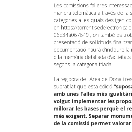
Les comissions falleres interessad
manera telemàtica a través de la s
categories a les quals desitgen co
en
https://torrent.sedelectronic
06e34a067649
, on també es trob
presentació de sol·licituds finalit
documentació haurà d'incloure la
o la memòria detallada d'activitats
segons la categoria triada.
La regidora de l'Àrea de Dona i r
subratllat que esta edició
“supos
amb unes Falles més igualitàr
volgut implementar les propost
millorar les bases perquè el 
més exigent. Separar monumen
de la comissió permet valorar m