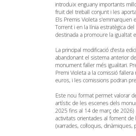
introduïx enguany importants millor
fruit del treball conjunt i les apor
Els Premis Violeta s'emmarquen en 
Torrent i en la línia estratègica 
destinada a promoure la igualtat en
La principal modificació d'esta edic
abandonant el sistema anterior de 
monument faller més igualitari. Pre
Premi Violeta a la comissió faller
euros, i les comissions podran pre
Este nou format permet valorar de
artístic de les escenes dels monu
2025 fins al 14 de març de 2026) 
activitats orientades al foment de
(xarrades, col·loquis, dinàmiques, pl