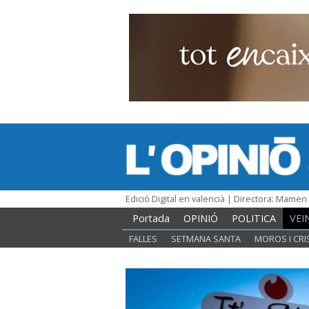
Edició Digital en valencià | Directora: Mame
Portada
OPINIÓ
POLITICA
VEI
FALLES
SETMANA SANTA
MOROS I CRI