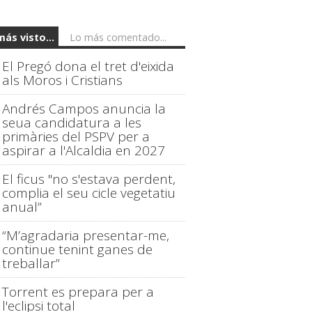
más visto...
Lo más comentado...
El Pregó dona el tret d'eixida
als Moros i Cristians
Andrés Campos anuncia la
seua candidatura a les
primàries del PSPV per a
aspirar a l'Alcaldia en 2027
El ficus "no s'estava perdent,
complia el seu cicle vegetatiu
anual”
“M’agradaria presentar-me,
continue tenint ganes de
treballar”
Torrent es prepara per a
l'eclipsi total