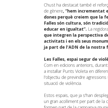
Chust ha destacat també el reforç d
de gènere
, “hem incrementat el
dones perquè creiem que la fe
Falles són cultura, són tradic
educar en igualtat”.
La regidor
que integren la perspectiva d
activitats i en els seus monu
ja part de l'ADN de la nostra 
Les Falles, espai segur de viol
Com en edicions anteriors, durant 
a instal·lar Punts Violeta en difer
l'objectiu de previndre agressions 
situació de violència.
Estos espais, que ja s'han desple
un gran acolliment per part de la c
formen part de la campanya munici