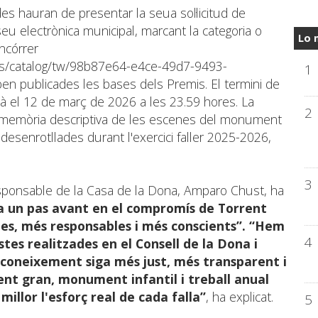
es hauran de presentar la seua sol·licitud de
eu electrònica municipal, marcant la categoria o
Lo 
ncórrer
a.es/catalog/tw/98b87e64-e4ce-49d7-9493-
1
en publicades les bases dels Premis. El termini de
zarà el 12 de març de 2026 a les 23.59 hores. La
2
 memòria descriptiva de les escenes del monument
 desenrotllades durant l'exercici faller 2025-2026,
3
esponsable de la Casa de la Dona, Amparo Chust, ha
a un pas avant en el compromís de Torrent
ies, més responsables i més conscients”. “Hem
4
es realitzades en el Consell de la Dona i
reconeixement siga més just, més transparent i
t gran, monument infantil i treball anual
illor l'esforç real de cada falla”
, ha explicat.
5