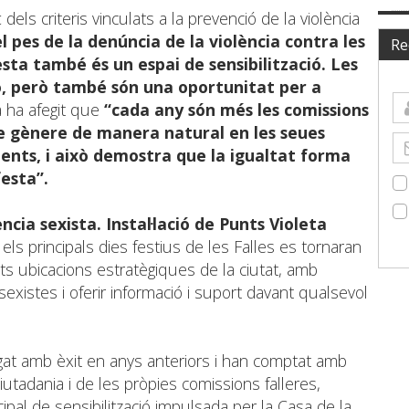
els criteris vinculats a la prevenció de la violència
 pes de la denúncia de la violència contra les
Re
sta també és un espai de sensibilització. Les
ió, però també són una oportunitat per a
a ha afegit que
“cada any són més les comissions
e gènere de manera natural en les seues
ments, i això demostra que la igualtat forma
festa”.
ència sexista. Instal·lació de Punts Violeta
els principals dies festius de les Falles es tornaran
ents ubicacions estratègiques de la ciutat, amb
sexistes i oferir informació i suport davant qualsevol
gat amb èxit en anys anteriors i han comptat amb
iutadania i de les pròpies comissions falleres,
pal de sensibilització impulsada per la Casa de la