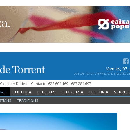
Viernes, 07
ACTUALITZADA VIERNES, 07 DE AGOSTO DE 
n Casabán Daries | Contacte: 627 604 169 - 687 284 697
NAT
CULTURA
ESPORTS
ECONOMIA
HISTÒRIA
SERVEIS
STIANS
TRADICIONS