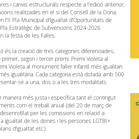
es i canvis estructurals respecte a l'edició anterior,
tacions realitzades en el si del Consell de la Dona.
l'II Pla Municipal d'Igualtat d'Oportunitats de
del Pla Estratègic de Subvencions 2024-2026
 la festa de les Falles.
ió és la creació de tres categories diferenciades,
primer, segon i tercer premi. Premi Violeta al
mi Violeta al monument faller infantil més igualitari.
a més igualitària. Cada categoria està dotada amb 500
sentar-se a una, dos o a les tres modalitats.
 manera més justa i específica tant el contingut
ments com el treball anual (del 20 de març de
desenrotllat per les comissions en relació a
 la igualtat de les dones i les persones LGTBI+
ans d'igualtat etc.).