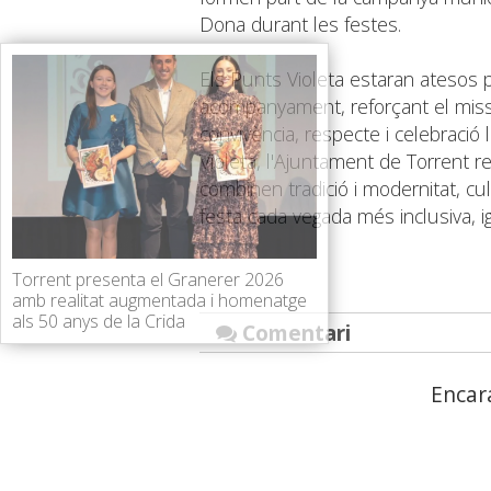
Dona durant les festes.
Els Punts Violeta estaran atesos pe
acompanyament, reforçant el miss
convivència, respecte i celebració 
Violeta, l'Ajuntament de Torrent
combinen tradició i modernitat, cul
festa cada vegada més inclusiva, igu
Torrent presenta el Granerer 2026
amb realitat augmentada i homenatge
als 50 anys de la Crida
Comentari
Encar