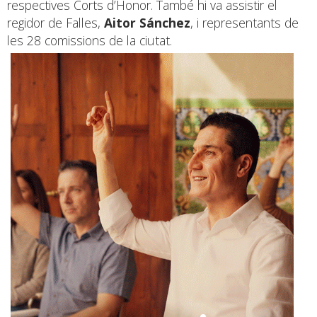
respectives Corts d’Honor. També hi va assistir el
regidor de Falles,
Aitor Sánchez
, i representants de
les 28 comissions de la ciutat.