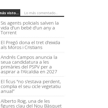
más visto...
Lo más comentado...
Sis agents policials salven la
vida d'un bebé d'un any a
Torrent
El Pregó dona el tret d'eixida
als Moros i Cristians
Andrés Campos anuncia la
seua candidatura a les
primàries del PSPV per a
aspirar a l'Alcaldia en 2027
El ficus "no s'estava perdent,
complia el seu cicle vegetatiu
anual”
Alberto Roig, una de les
figures clau del Nou Bàsquet