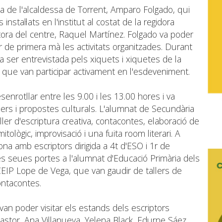
a de l'alcaldessa de Torrent, Amparo Folgado, qui
instal·lats en l'institut al costat de la regidora
ctora del centre, Raquel Martínez. Folgado va poder
 de primera mà les activitats organitzades. Durant
va ser entrevistada pels xiquets i xiquetes de la
 que van participar activament en l'esdeveniment.
enrotllar entre les 9.00 i les 13.00 hores i va
llers i propostes culturals. L'alumnat de Secundària
aller d'escriptura creativa, contacontes, elaboració de
itològic, improvisació i una fuita room literari. A
na amb escriptors dirigida a 4t d'ESO i 1r de
 les seues portes a l'alumnat d'Educació Primària dels
i CEIP Lope de Vega, que van gaudir de tallers de
ontacontes.
van poder visitar els estands dels escriptors
Pastor, Ana Villanueva, Yelena Black, Edurne Sáez,