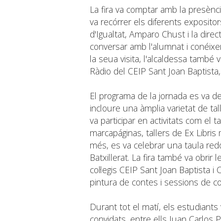
La fira va comptar amb la presènci
va recórrer els diferents expositors 
d'Igualtat, Amparo Chust i la dire
conversar amb l'alumnat i conéixer
la seua visita, l'alcaldessa també 
Ràdio del CEIP Sant Joan Baptista,
El programa de la jornada es va des
incloure una àmplia varietat de ta
va participar en activitats com el t
marcapáginas, tallers de Ex Libris m
més, es va celebrar una taula redo
Batxillerat. La fira també va obrir
col·legis CEIP Sant Joan Baptista 
pintura de contes i sessions de c
Durant tot el matí, els estudiants 
convidats, entre ells Juan Carlos 