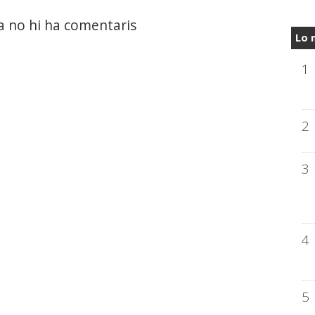
a no hi ha comentaris
Lo 
1
2
3
4
5