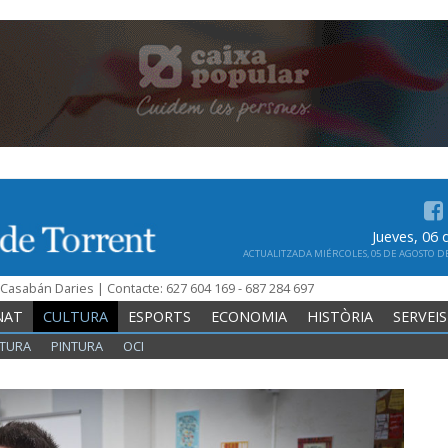
Jueves, 06
ACTUALITZADA MIÉRCOLES, 05 DE AGOSTO DE 
n Casabán Daries | Contacte: 627 604 169 - 687 284 697
NAT
CULTURA
ESPORTS
ECONOMIA
HISTÒRIA
SERVEIS
TURA
PINTURA
OCI