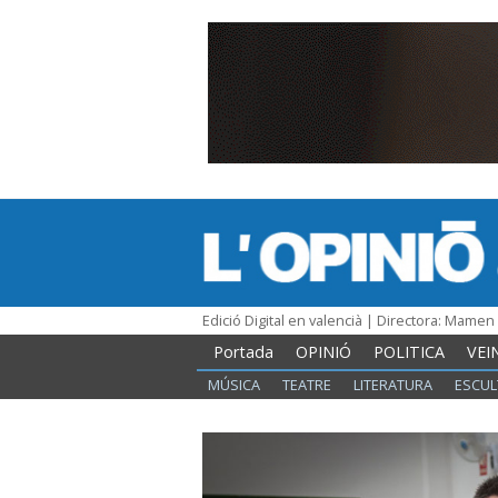
Edició Digital en valencià | Directora: Mame
Portada
OPINIÓ
POLITICA
VEI
MÚSICA
TEATRE
LITERATURA
ESCUL