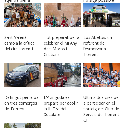
agenda plena
no siga possible
d’actes
identificar el rostre
Sant Valerià
Tot preparat per a
Los Abetos, un
esmola la crítica
celebrar el Mi Any
referent de
del circ torrentí
dels Moros i
l’esmorzar a
Cristians
Torrent
Detingut per robar
L'Avinguda es
Últims dos dies per
en tres comerços
prepara per acollir
a participar en el
de Torrent
la III Fira del
sorteig del Club de
Xocolate
Serveis del Torrent
CF