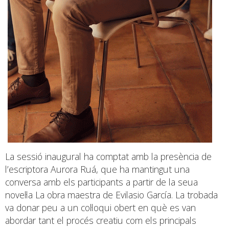
La sessió inaugural ha comptat amb la presència de
l’escriptora Aurora Ruá, que ha mantingut una
conversa amb els participants a partir de la seua
novel·la La obra maestra de Evilasio García. La trobada
va donar peu a un col·loqui obert en què es van
abordar tant el procés creatiu com els principals