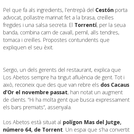
Pel que fa als ingredients, l’entrepà del
Cestón
porta
advocat, pollastre marinat fet a la brasa, creïlles
fregides i una salsa secreta. El
Torrentí
, per la seua
banda, combina carn de cavall, pernil, alls tendres,
tomaca i creïlles. Propostes contundents que
expliquen el seu èxit.
Sergio, un dels gerents del restaurant, explica que
Los Abetos sempre ha tingut afluència de gent. Tot i
això, reconeix que des que van rebre els
dos Cacaus
d’Or el novembre passat
, han notat un augment
de clients. “Hi ha molta gent que busca expressament
els bars premiats”, assenyala.
Los Abetos està situat al
polígon Mas del Jutge,
número 64, de Torrent
. Un espai que s’ha convertit