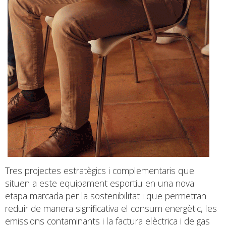
Tres projectes estratègics i complementaris que
situen a este equipament esportiu en una nova
etapa marcada per la sostenibilitat i que permetran
reduir de manera significativa el consum energètic, les
emissions contaminants i la factura elèctrica i de gas