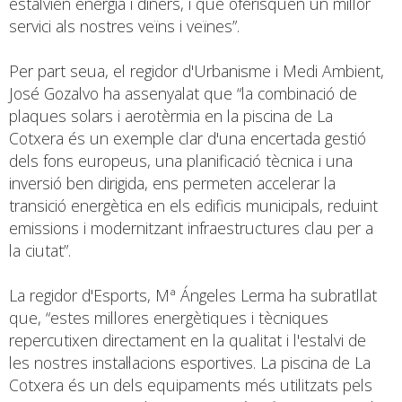
estalvien energia i diners, i que oferisquen un millor
servici als nostres veïns i veïnes”.
Per part seua, el regidor d'Urbanisme i Medi Ambient,
José Gozalvo ha assenyalat que “la combinació de
plaques solars i aerotèrmia en la piscina de La
Cotxera és un exemple clar d'una encertada gestió
dels fons europeus, una planificació tècnica i una
inversió ben dirigida, ens permeten accelerar la
transició energètica en els edificis municipals, reduint
emissions i modernitzant infraestructures clau per a
la ciutat”.
La regidor d'Esports, Mª Ángeles Lerma ha subratllat
que, “estes millores energètiques i tècniques
repercutixen directament en la qualitat i l'estalvi de
les nostres instal·lacions esportives. La piscina de La
Cotxera és un dels equipaments més utilitzats pels