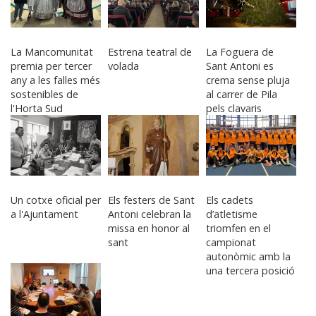
La Mancomunitat
Estrena teatral de
La Foguera de
premia per tercer
volada
Sant Antoni es
any a les falles més
crema sense pluja
sostenibles de
al carrer de Pila
l'Horta Sud
pels clavaris
Un cotxe oficial per
Els festers de Sant
Els cadets
a l'Ajuntament
Antoni celebran la
d’atletisme
missa en honor al
triomfen en el
sant
campionat
autonòmic amb la
una tercera posició