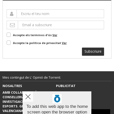
Accepte els terminos d'ús
Ver
Accepte la política de privacitat
Ver
Subscriure
Mes contingut de L' Opinió de Torrent:
NOSALTRES
PUBLICITAT
AMB COL·LABORACIÓ DE LA
CONTACTE
CONSELLERIA D’EDUCACIÓ,
INVESTIGACIÓ, CULTURA I
ESPORTS. GENERALITAT
To add this web app to the home
VALENCIANA.
screen open the browser option