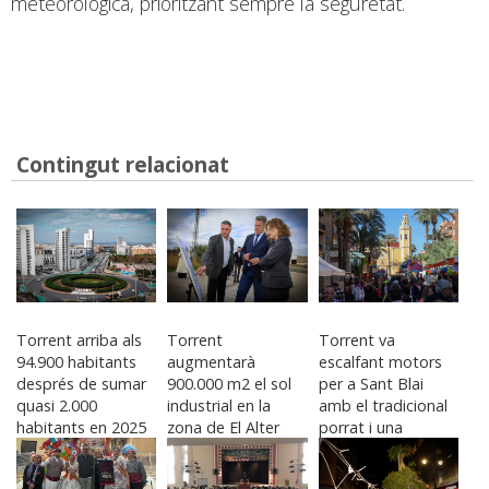
meteorològica, prioritzant sempre la seguretat.
Contingut relacionat
Torrent arriba als
Torrent
Torrent va
94.900 habitants
augmentarà
escalfant motors
després de sumar
900.000 m2 el sol
per a Sant Blai
quasi 2.000
industrial en la
amb el tradicional
habitants en 2025
zona de El Alter
porrat i una
agenda plena
d’actes