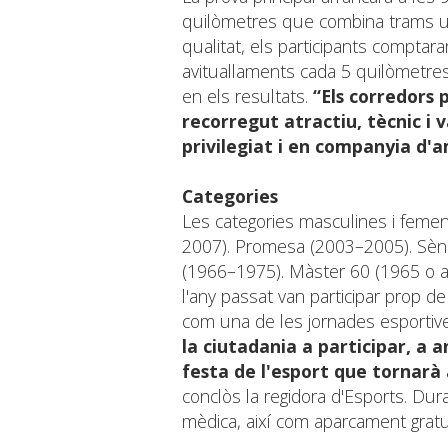
quilòmetres que combina trams urb
qualitat, els participants comptar
avituallaments cada 5 quilòmetres
en els resultats.
“Els corredors
recorregut atractiu, tècnic i 
privilegiat i en companyia d'a
Categories
Les categories masculines i femen
2007). Promesa (2003–2005). Sèn
(1966–1975). Màster 60 (1965 o aban
l'any passat van participar prop 
com una de les jornades esportive
la ciutadania a participar, a 
festa de l'esport que tornarà 
conclòs la regidora d'Esports. Dur
mèdica, així com aparcament gratuï