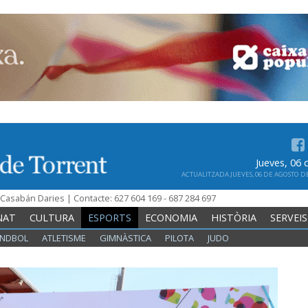
Jueves, 06
ACTUALITZADA JUEVES, 06 DE AGOSTO DE 
n Casabán Daries | Contacte: 627 604 169 - 687 284 697
NAT
CULTURA
ESPORTS
ECONOMIA
HISTÒRIA
SERVEIS
NDBOL
ATLETISME
GIMNÀSTICA
PILOTA
JUDO