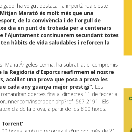
lgado, ha volgut destacar la importància d'este
 Mitjan Marató és molt més que una
sport, de la convivència i de l'orgull de
eixe dia en punt de trobada per a centenars
es de l'Ajuntament continuarem secundant totes
ten hàbits de vida saludables i reforcen la
rts, María Ángeles Lerma, ha subratllat el compromís
e la Regidoria d'Esports reafirmem el nostre
rs, acollint una prova que posa a prova les
 que cada any guanya major prestigi”.
Les
s romandran obertes fins al dimecres 11 de febrer a
norunner.com/inscripcion.php?ref=567-2191
. Els
eix dia de la prova, a partir de les 8.00 hores.
 Torrent’
s 9.00 hores, amb un recorregut d'un poc més de 21