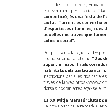
L'alcaldessa de Torrent, Amparo Fo
esdeveniment per a la ciutat:
“La
competició; és una festa de l'e
ciutat. Torrent es convertix 
d'esportistes i famílies, i d
aquelles iniciatives que fomen
cohesió social”.
Per part seua, la regidora d'Espo
municipal amb l'atletisme:
“Des d
suport a l'esport i als corredo
habilitats dels participants i
inscripcions per a les dos carrere
través de la web
https://www.cro
dorsals podran arreplegar-se el mat
La XX Mitja Marató ‘Ciutat de
La prova principal arrancarà a le