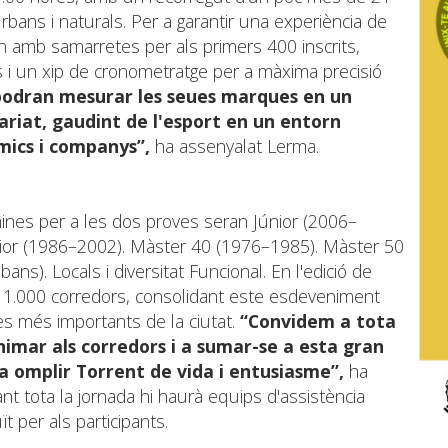
ans i naturals. Per a garantir una experiència de
an amb samarretes per als primers 400 inscrits,
 i un xip de cronometratge per a màxima precisió
 podran mesurar les seues marques en un
variat, gaudint de l'esport en un entorn
mics i companys”,
ha assenyalat Lerma.
ines per a les dos proves seran Júnior (2006–
ior (1986–2002). Màster 40 (1976–1985). Màster 50
s). Locals i diversitat Funcional. En l'edició de
de 1.000 corredors, consolidant este esdeveniment
s més importants de la ciutat.
“Convidem a tota
animar als corredors i a sumar-se a esta gran
a omplir Torrent de vida i entusiasme”,
ha
ant tota la jornada hi haurà equips d'assistència
t per als participants.