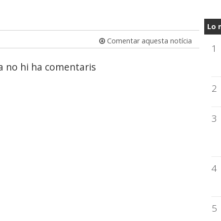
Lo 
Comentar aquesta notícia
1
a no hi ha comentaris
2
3
4
5