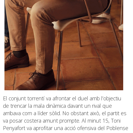
El conjunt torrentí va afrontar el duel amb l’objectiu
de trencar la mala dinàmica davant un rival que
arribava com a líder sòlid. No obstant això, el partit es
va posar costera amunt prompte. Al minut 15, Toni
Penyafort va aprofitar una acció ofensiva del Poblense