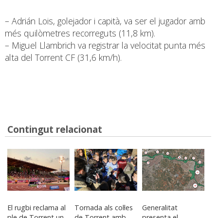
– Adrián Lois, golejador i capità, va ser el jugador amb
més quilòmetres recorreguts (11,8 km).
– Miguel Llambrich va registrar la velocitat punta més
alta del Torrent CF (31,6 km/h).
Contingut relacionat
El rugbi reclama al
Tornada als col·les
Generalitat
ple de Torrent un
de Torrent amb
presenta el