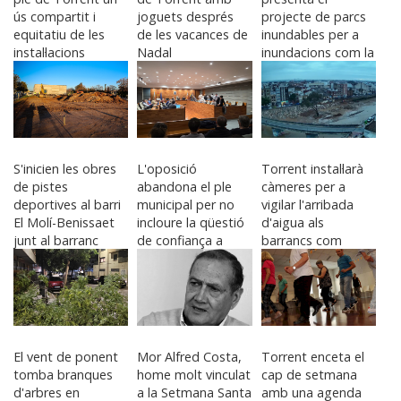
ús compartit i
joguets després
projecte de parcs
equitatiu de les
de les vacances de
inundables per a
instal·lacions
Nadal
inundacions com la
esportives
DANA
S'inicien les obres
L'oposició
Torrent instal·larà
de pistes
abandona el ple
càmeres per a
deportives al barri
municipal per no
vigilar l'arribada
El Molí-Benissaet
incloure la qüestió
d'aigua als
junt al barranc
de confiança a
barrancs com
Folgado
Paiporta
El vent de ponent
Mor Alfred Costa,
Torrent enceta el
tomba branques
home molt vinculat
cap de setmana
d'arbres en
a la Setmana Santa
amb una agenda