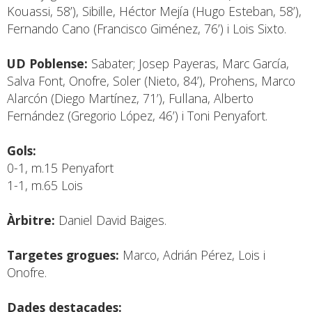
Kouassi, 58’), Sibille, Héctor Mejía (Hugo Esteban, 58’),
Fernando Cano (Francisco Giménez, 76’) i Lois Sixto.
UD Poblense:
Sabater; Josep Payeras, Marc García,
Salva Font, Onofre, Soler (Nieto, 84’), Prohens, Marco
Alarcón (Diego Martínez, 71’), Fullana, Alberto
Fernández (Gregorio López, 46’) i Toni Penyafort.
Gols:
0-1, m.15 Penyafort
1-1, m.65 Lois
Àrbitre:
Daniel David Baiges.
Targetes grogues:
Marco, Adrián Pérez, Lois i
Onofre.
Dades destacades: