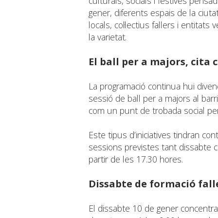
culturals, socials i festives pensa
gener, diferents espais de la ciuta
locals, col·lectius fallers i entita
la varietat.
El ball per a majors, cita
La programació continua hui diven
sessió de ball per a majors al barr
com un punt de trobada social per 
Este tipus d’iniciatives tindran co
sessions previstes tant dissabte
partir de les 17.30 hores.
Dissabte de formació fall
El dissabte 10 de gener concentr