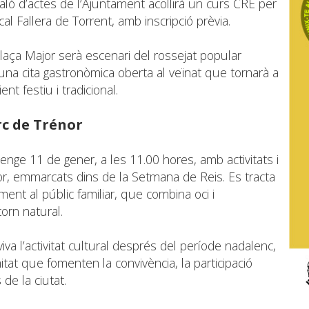
aló d’actes de l’Ajuntament acollirà un curs CRE per
ocal Fallera de Torrent, amb inscripció prèvia.
 plaça Major serà escenari del rossejat popular
, una cita gastronòmica oberta al veïnat que tornarà a
nt festiu i tradicional.
rc de Trénor
nge 11 de gener, a les 11.00 hores, amb activitats i
or, emmarcats dins de la Setmana de Reis. Es tracta
nt al públic familiar, que combina oci i
orn natural.
a l’activitat cultural després del període nadalenc,
at que fomenten la convivència, la participació
 de la ciutat.