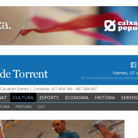
Viernes, 07
ACTUALITZADA JUEVES, 06 DE AGOSTO DE 
n Casabán Daries | Contacte: 627 604 169 - 687 284 697
NAT
CULTURA
ESPORTS
ECONOMIA
HISTÒRIA
SERVEIS
TURA
PINTURA
OCI