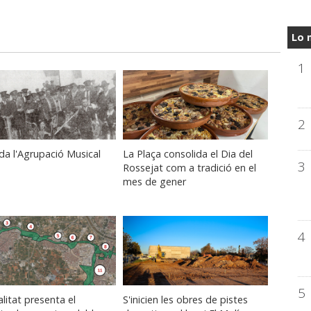
Lo 
1
2
da l'Agrupació Musical
La Plaça consolida el Dia del
3
Rossejat com a tradició en el
mes de gener
4
5
litat presenta el
S'inicien les obres de pistes