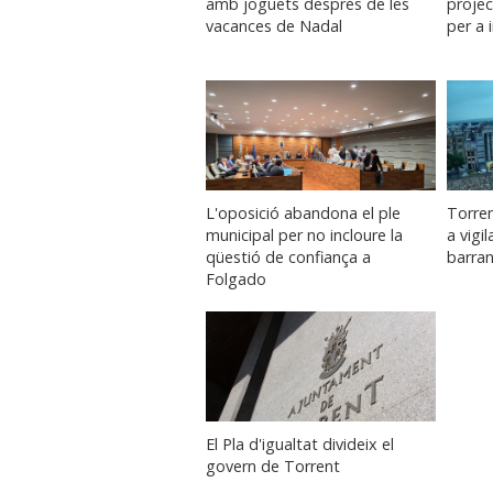
amb joguets després de les
projec
vacances de Nadal
per a
L'oposició abandona el ple
Torren
municipal per no incloure la
a vigil
qüestió de confiança a
barra
Folgado
El Pla d'igualtat divideix el
govern de Torrent