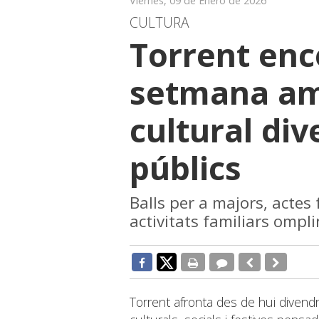
Viernes, 09 de Enero de 2026
CULTURA
Torrent enc
setmana am
cultural div
públics
Balls per a majors, actes
activitats familiars ompl
Torrent afronta des de hui diven