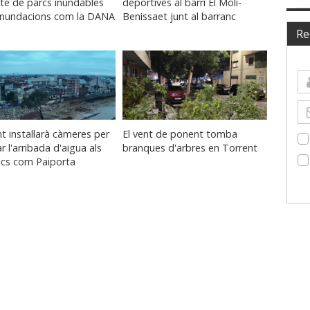
te de parcs inundables
deportives al barri El Molí-
 inundacions com la DANA
Benissaet junt al barranc
Re
t instal·larà càmeres per
El vent de ponent tomba
ar l'arribada d'aigua als
branques d'arbres en Torrent
ncs com Paiporta