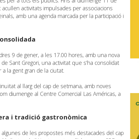
des per a tots els públics. Fins al diumenge 11 de
t acullen activitats impulsades per associacions
ts veïnals, amb una agenda marcada per la participació i
 consolidada
dres 9 de gener, a les 17.00 hores, amb una nova
i de Sant Gregori, una activitat que s’ha consolidat
a la gent gran de la ciutat.
ntinuïtat al llarg del cap de setmana, amb noves
 com diumenge al Centre Comercial Las Américas, a
era i tradició gastronòmica
a algunes de les propostes més destacades del cap