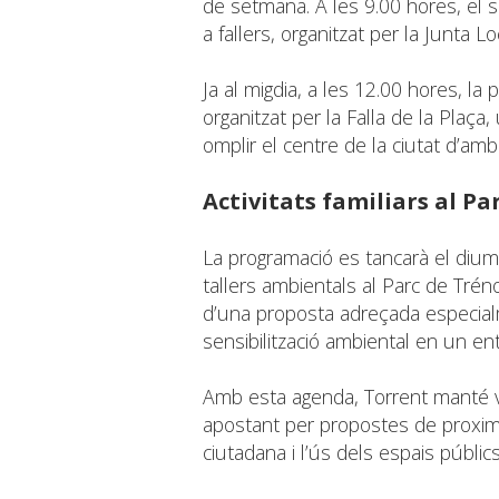
de setmana. A les 9.00 hores, el s
a fallers, organitzat per la Junta L
Ja al migdia, a les 12.00 hores, la
organitzat per la Falla de la Plaça
omplir el centre de la ciutat d’ambie
Activitats familiars al Pa
La programació es tancarà el diume
tallers ambientals al Parc de Trén
d’una proposta adreçada especialme
sensibilització ambiental en un ent
Amb esta agenda, Torrent manté viv
apostant per propostes de proximit
ciutadana i l’ús dels espais públics