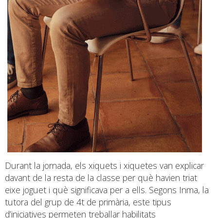
Durant la jornada, els xiquets i xiquetes van explicar
davant de la resta de la classe per què havien triat
eixe joguet i què significava per a ells. Segons Inma, la
tutora del grup de 4t de primària, este tipus
d’iniciatives permeten treballar habilitats