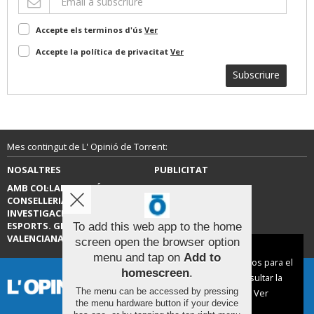
Accepte els terminos d'ús
Ver
Accepte la política de privacitat
Ver
Subscriure
Mes contingut de L' Opinió de Torrent:
NOSALTRES
PUBLICITAT
AMB COL·LABORACIÓ DE LA
CONTACTE
CONSELLERIA D’EDUCACIÓ,
INVESTIGACIÓ, CULTURA I
ESPORTS. GENERALITAT
To add this web app to the home
VALENCIANA.
screen open the browser option
Aviso sobre el Uso de cookies:
menu and tap on
Add to
Utilizamos cookies nuestras y de terceros para el
homescreen
.
funcionamiento del digital. Puedes consultar la
The menu can be accessed by pressing
lista de cookies y como desconectarlas.
Ver
the menu hardware button if your device
nuestra Política de Privacidad y Cookies