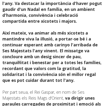
l'any. Va destacar la importància d'haver pogut
gaudir d'un Nadal en família, en un ambient
d'harmonia, convivència i celebració
compartida entre xicotets i majors.
Així mateix, va animar als més xicotets a
mantindre viva la il·lusió, a portar-se bé i a
continuar esperant amb carinyo l'arribada de
Ses Majestats l'any vinent. El missatge va
concloure amb un desig sincer de pau,
tranquil·litat i benestar per a totes les famílies,
recordant que valors com la gratitud, la
solidaritat i la convivència són el millor regal
que es pot cuidar durant tot l'any.
Per part seua, el Rei Gaspar, en nom de Ses
Majestats els Reis Mags d'Orient,
va dirigir unes
paraules carregades de proximitat i emoció als