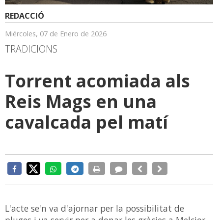
REDACCIÓ
Miércoles, 07 de Enero de 2026
TRADICIONS
Torrent acomiada als
Reis Mags en una
cavalcada pel matí
L'acte se'n va d'ajornar per la possibilitat de
pluges i va servir per a donar les gràcies a Melcior,