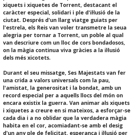
xiquets i xiquetes de Torrent, destacant el
caràcter especial, solidari i ple d'il·lusió de la
ciutat. Després d'un llarg viatge guiats per
l'estrela, els Reis van voler transmetre la seua
alegria per tornar a Torrent, un poble al qual
van descriure com un lloc de cors bondadosos,
on la màgia continua viva gràcies a la il·lusió
dels més xicotets.
Durant el seu missatge, Ses Majestats van fer
una crida a valors universals com la pau,
l'amistat, la generositat i la bondat, amb un
record especial per a aquells llocs del món on
encara existix la guerra. Van animar als xiquets
i xiquetes a creure en si mateixos, a esforçar-se
cada dia i a no oblidar que la verdadera màgia
habita en el cor, acomiadant-se amb el desig
d'un any ple de felicitat, esperança i il·lusió per