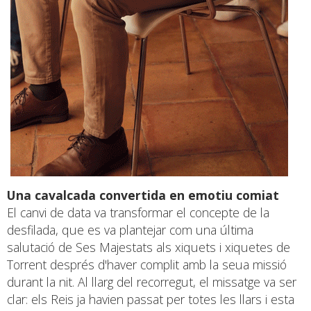
Una cavalcada convertida en emotiu comiat
El canvi de data va transformar el concepte de la
desfilada, que es va plantejar com una última
salutació de Ses Majestats als xiquets i xiquetes de
Torrent després d'haver complit amb la seua missió
durant la nit. Al llarg del recorregut, el missatge va ser
clar: els Reis ja havien passat per totes les llars i esta