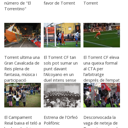
número de "El
favor de Torrent
Torrent
Torrentino"
Torrent ultima una
El Torrent CF tan
El Torrent CF eleva
Gran Cavalcada de
sols pot sumar un
una queixa formal
Reis plena de
punt davant
al CTA per
fantasia, música i
l’Alcoyano en un
l’arbitratge
participació
duel intens sense
després de l’empat
ciutadana
gols
a Sant Gregori
El Campament
Estrena de l'Orfeó
Desconvocada la
Reial baixa el teló a
Polifònic
vaga de neteja de