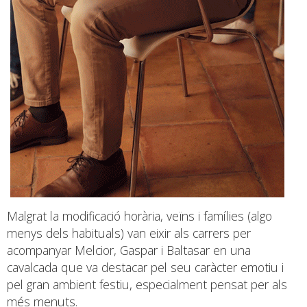
Malgrat la modificació horària, veïns i famílies (algo
menys dels habituals) van eixir als carrers per
acompanyar Melcior, Gaspar i Baltasar en una
cavalcada que va destacar pel seu caràcter emotiu i
pel gran ambient festiu, especialment pensat per als
més menuts.