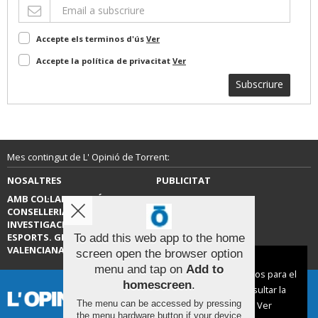
Accepte els terminos d'ús
Ver
Accepte la política de privacitat
Ver
Subscriure
Mes contingut de L' Opinió de Torrent:
NOSALTRES
PUBLICITAT
AMB COL·LABORACIÓ DE LA
CONTACTE
CONSELLERIA D’EDUCACIÓ,
INVESTIGACIÓ, CULTURA I
ESPORTS. GENERALITAT
To add this web app to the home
VALENCIANA.
screen open the browser option
Aviso sobre el Uso de cookies:
menu and tap on
Add to
Utilizamos cookies nuestras y de terceros para el
homescreen
.
funcionamiento del digital. Puedes consultar la
The menu can be accessed by pressing
lista de cookies y como desconectarlas.
Ver
the menu hardware button if your device